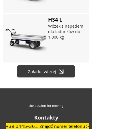
HS4 L
Wózek z napędem
dla ładunków do
1.000 kg
Załaduj więcej
the passion for moving
Kontakty
+39 0445-36... Znajdź numer telefonu >