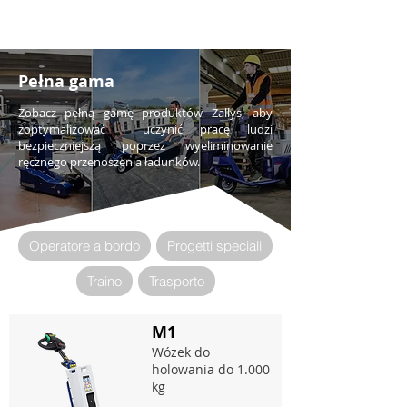
Pełna gama
Zobacz pełną gamę produktów Zallys, aby
zoptymalizować i uczynić pracę ludzi
bezpieczniejszą poprzez wyeliminowanie
ręcznego przenoszenia ładunków.
Operatore a bordo
Progetti speciali
Traino
Trasporto
M1
Wózek do
holowania do 1.000
kg