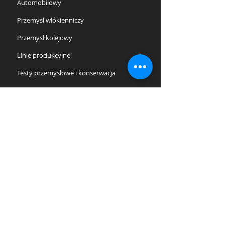
Automobilowy
Przemysł włókienniczy
Przemysł kolejowy
Linie produkcyjne
Testy przemysłowe i konserwacja
Przemysł chemiczny i farmaceutyczny
Przemysł spożywczy
Przemysł szklarski
Przemysł metalurgiczny
Stolarstwo i Malarstwo
Logistyka odpadów
Budowa
Kopalnie i galerie