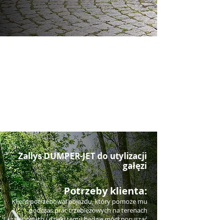
Zallys DUMPER-JET do utylizacji
gałęzi
Potrzeby klienta:
Klient potrzebował pojazdu, który pomoże mu
podczas prac trzebieżowych na terenach
zalesionych i dzięki temu będzie mógł poruszać