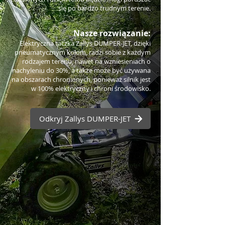
się po bardzo trudnym terenie.
Nasze rozwiązanie:
Elektryczna taczka Zallys DUMPER-JET, dzięki
pneumatycznym kołom, radzi sobie z każdym
rodzajem terenu, nawet na wzniesieniach o
nachyleniu do 30%, a także może być używana
na obszarach chronionych, ponieważ silnik jest
w 100% elektryczny i chroni środowisko.
Odkryj Zallys DUMPER-JET