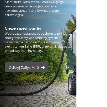
Klient szukał rozwiązania umożliwiającego
łatwe przenoszenie swojego systemu
nawadniającego, który był nieporęczny i
bardzo ciężki.
Nasze rozwiązanie:
Wychodząc naprzeciw potrzebom tego klienta,
zintegrowaliśmy wspomniany system
nawadniania bezpośrednio z wózkiem
elektrycznym Zallys JESPI, przekształcając go w
prawdziwy mobilny sprzęt.
Odkryj Zallys M12