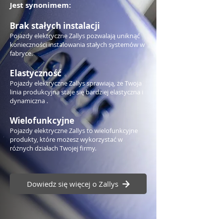
Jest synonimem:
Brak stałych instalacji
Pojazdy elektryczne Zallys pozwalają uniknąć
konieczności instalowania stałych systemów w
fabryce.
Elastyczność
Pojazdy elektryczne Zallys sprawiają, że Twoja
linia produkcyjna staje się bardziej elastyczna i
dynamiczna .
Wielofunkcyjne
Pojazdy elektryczne Zallys to wielofunkcyjne
produkty, które możesz wykorzystać w
różnych działach Twojej firmy.
Dowiedz się więcej o Zallys