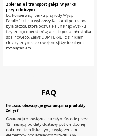
Zbieranie i transport gałęzi w parku
przyrodniczym
Do konserwacji parku przyrody Wysp
Farallońskich u wybrzeży Kalifornii potrzebna
była taczka, która pozwalała uniknąć wysiłku
fizycznego operatorów, ale nie posiadała silnika
spalinowego. Zallys DUMPER-JET z silnikiem
elektrycznym o zerowej emisji był idealnym
rozwiązaniem.
Załaduj więcej
FAQ
Ile czasu obowiązuje gwarancja na produkty
Zallys?
Gwarancja obowiązuje na całym świecie przez
12 miesięcy od daty dostawy potwierdzonej
dokumentem fiskalnym, z wyłączeniem
elementów podlegających zużyciu. Aby