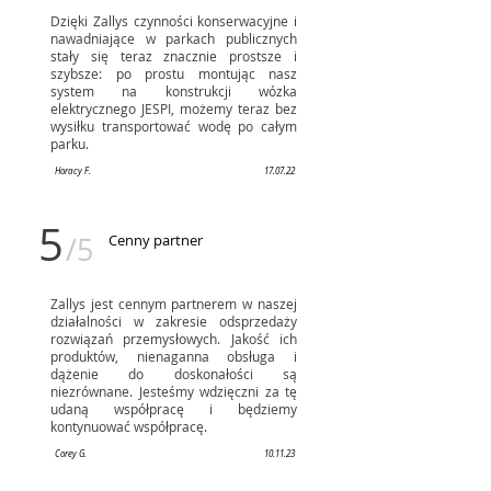
Dzięki Zallys czynności konserwacyjne i
nawadniające w parkach publicznych
stały się teraz znacznie prostsze i
szybsze: po prostu montując nasz
system na konstrukcji wózka
elektrycznego JESPI, możemy teraz bez
wysiłku transportować wodę po całym
parku.
Horacy F.
17.07.22
5
/5
Cenny partner
Zallys jest cennym partnerem w naszej
działalności w zakresie odsprzedaży
rozwiązań przemysłowych. Jakość ich
produktów, nienaganna obsługa i
dążenie do doskonałości są
niezrównane. Jesteśmy wdzięczni za tę
udaną współpracę i będziemy
kontynuować współpracę.
Corey G.
10.11.23