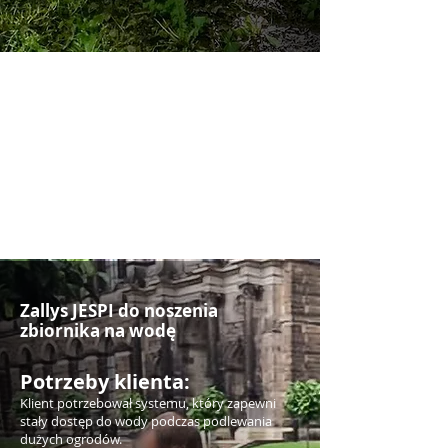
Zallys JESPI do noszenia
zbiornika na wodę
Potrzeby klienta:
Klient potrzebował systemu, który zapewni
stały dostęp do wody podczas podlewania
dużych ogrodów.