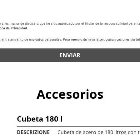
y si es menor de dieciséis, que he sido autorizado por el titular de la responsabilidad parenta
tica de Privacidad
.
el tratamiento de mis datos personales. Para reenvío de newsletter, comunicaciones vía tel
ENVIAR
Accesorios
Cubeta 180 l
DESCRIZIONE
Cubeta de acero de 180 litros con 