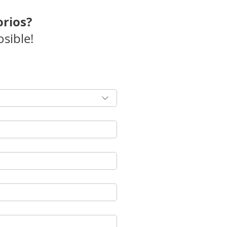
orios?
sible!