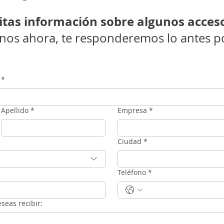
itas información sobre algunos acces
enos ahora, te responderemos lo antes po
*
Apellido
*
Empresa
*
Ciudad
*
Teléfono
*
seas recibir: