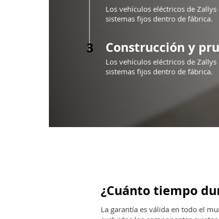
Los vehículos eléctricos de Zallys
sistemas fijos dentro de fábrica.
Construcción y pr
3
Los vehículos eléctricos de Zallys
sistemas fijos dentro de fábrica.
¿Cuánto tiempo dura
La garantía es válida en todo el m