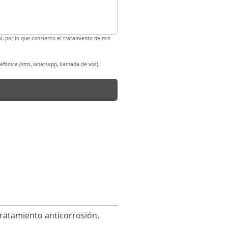
l, por lo que consiento el tratamiento de mis 
efónica (sms, whatsapp, llamada de voz).
tratamiento anticorrosión.