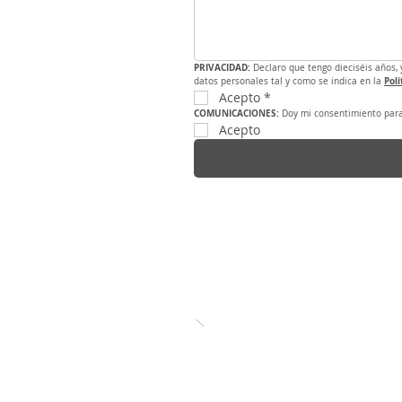
PRIVACIDAD:
 Declaro que tengo dieciséis años, 
Polí
datos personales tal y como se indica en la 
Acepto
*
COMUNICACIONES: 
Doy mi consentimiento para 
Acepto