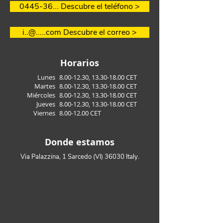
0445-36... Descubre el teléfono >
i..@.....com Descubre el correo >
Horarios
Lunes
8.00-12.30
,
13.30-18.00
CET
Martes
8.00-12.30
,
13.30-18.00
CET
Miércoles
8.00-12.30
,
13.30-18.00
CET
Jueves
8.00-12.30
,
13.30-18.00
CET
Viernes
8.00-12.00
CET
Donde estamos
Via Palazzina, 1 Sarcedo (VI) 36030 Italy.