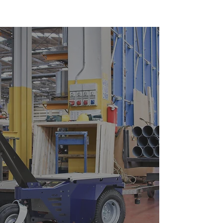
Arrastre
Arrastradores eléctricos
profesionals de hasta 30.000 kg
Descubra la potencia y la eficiencia de los
remolcadores eléctricos Zallys, la solución
perfecta para aumentar la productividad y
garantizar la seguridad en el trabajo. Elija Zallys
para una manipulación de cargas más segura,
eficiente y ecológica.