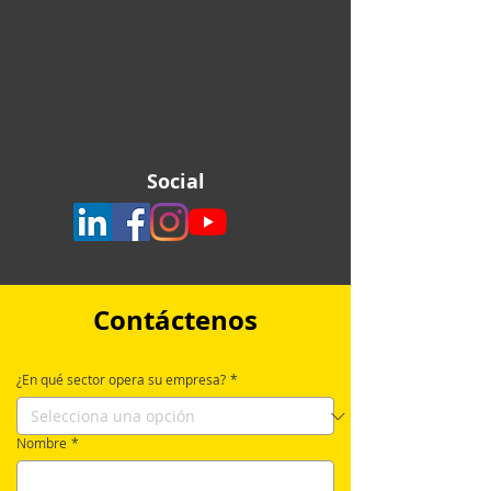
Social
Contáctenos
¿En qué sector opera su empresa?
*
Nombre
*