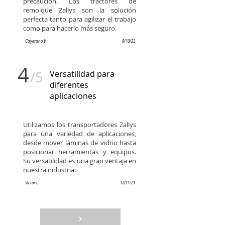
precaución. Los tractores de
remolque Zallys son la solución
perfecta tanto para agilizar el trabajo
como para hacerlo más seguro.
Cayetano V.
9/10/23
4
/5
Versatilidad para
diferentes
aplicaciones
Utilizamos los transportadores Zallys
para una variedad de aplicaciones,
desde mover láminas de vidrio hasta
posicionar herramientas y equipos.
Su versatilidad es una gran ventaja en
nuestra industria.
Victor I.
12/11/21