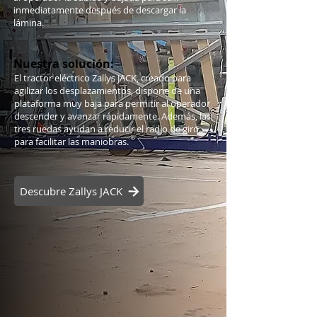
inmediatamente después de descargar la
lámina.
Nuestra solución:
El tractor eléctrico Zallys JACK, creado para
agilizar los desplazamientos, dispone de una
plataforma muy baja para permitir al operador
descender y avanzar rápidamente. Además, las
tres ruedas ayudan a reducir el radio de giro,
para facilitar las maniobras.
Descubre Zallys JACK