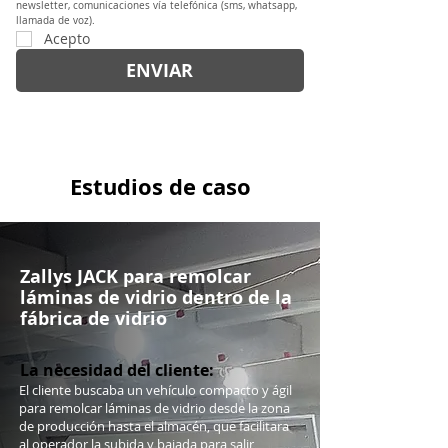
newsletter, comunicaciones vía telefónica (sms, whatsapp, 
llamada de voz).
Acepto
ENVIAR
Estudios de caso
Zallys JACK para remolcar
láminas de vidrio dentro de la
fábrica de vidrio
La necesidad del cliente:
El cliente buscaba un vehículo compacto y ágil
para remolcar láminas de vidrio desde la zona
de producción hasta el almacén, que facilitara
al operador la subida y bajada para salir