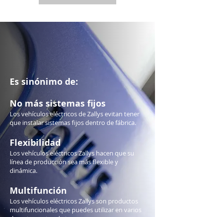
Es sinónimo de:
​No más sistemas fijos
Los vehículos eléctricos de Zallys evitan tener
que instalar sistemas fijos dentro de fábrica.
Flexibilidad
Los vehículos eléctricos Zallys hacen que su
línea de producción sea más flexible y
dinámica.
​Multifunción
Los vehículos eléctricos Zallys son productos
multifuncionales que puedes utilizar en varios