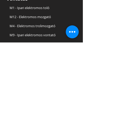
M1 - Ipari elektromos toló
M12 - Elektromos mozgató
M4 - Elektromos trolimozgató
M9 - Ipari elektromos vontató
M5 - Elektromos vontató
M6.5 - Ipari elektromos mozgató
M10 - Elektromos mozgató
M20 - Nagy teherbírású rakodógép
M16 - Emeléses vontatójármű
M18 - Emeléses vontatójármű
Szállítás
JESPI - Elektromos platós teherautó