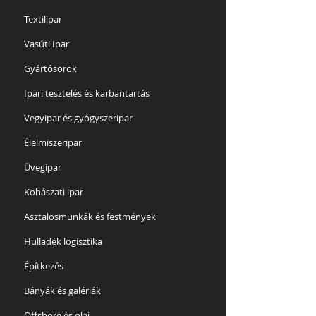
Textilipar
Vasúti Ipar
Gyártósorok
Ipari tesztelés és karbantartás
Vegyipar és gyógyszeripar
Élelmiszeripar
Üvegipar
Kohászati ipar
Asztalosmunkák és festmények
Hulladék logisztika
Építkezés
Bányák és galériák
Offshore és olaj