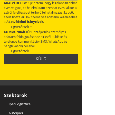
ADATVÉDELEM:
 Kijelentem, hogy legalább tizenhat 
éves vagyok, és ha elmúltam tizenhat éves, akkor a 
szülői felelősséget terhelő felhatalmazást kapott, 
ezért hozzájárulok személyes adataim kezeléséhez 
a 
Adatvédelmi irányelvek
.
Egyetértek
*
KOMMUNIKÁCIÓ:
 Hozzájárulok személyes 
adataim feldolgozásához hírlevél küldése és 
telefonos kommunikáció (SMS, WhatsApp és 
hanghívások) céljából.
Egyetértek
KÜLD
Szektorok
Ipari logisztika
Autóipari