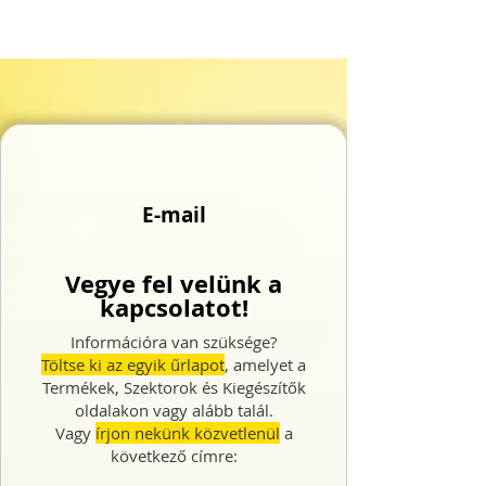
E-mail
Vegye fel velünk a
kapcsolatot!
Információra van szüksége?
Töltse ki az egyik űrlapot
, amelyet a
Termékek, Szektorok és Kiegészítők
oldalakon vagy alább talál.
Vagy
írjon nekünk közvetlenül
a
következő címre: