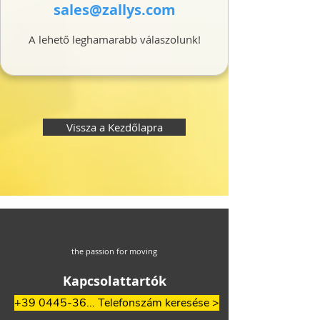
sales@zallys.com
A lehető leghamarabb válaszolunk!
Vissza a Kezdőlapra
the passion for moving
Kapcsolattartók
+39 0445-36... Telefonszám keresése >