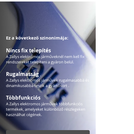
Ez a következő szinonimája:
Nincs fix telepítés
A Zallys elektromos járműveknél nem kell fix
rendszereket telepíteni a gyáron belül.
Rugalmasság
A Zallys elektromos járművek rugalmasabbá és
dinamikusabbá teszik a gyártósort .
Többfunkciós
A Zallys elektromos járművek többfunkciós
termékek, amelyeket különböző részlegeken
használhat cégének.