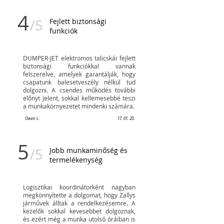
4
/5
Fejlett biztonsági
funkciók
DUMPER-JET elektromos talicskái fejlett
biztonsági funkciókkal vannak
felszerelve, amelyek garantálják, hogy
csapatunk balesetveszély nélkül tud
dolgozni. A csendes működés további
előnyt jelent, sokkal kellemesebbé teszi
a munkakörnyezetet mindenki számára.
Owen L.
17. 01. 20.
5
/5
Jobb munkaminőség és
termelékenység
Logisztikai koordinátorként nagyban
megkönnyítette a dolgomat, hogy Zallys
járművek álltak a rendelkezésemre. A
kezelők sokkal kevesebbet dolgoznak,
és ezért még a munka utolsó óráiban is