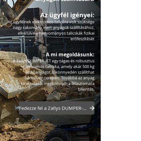
Az ügyfél igényei:
Az ügyfélnek elektromos talicóra volt szüksége
nagy rakomány inert anyagok szállításához,
elkerülve a hagyományos talicskák fizikai
erőfeszítését
A mi megoldásunk:
A Zallys DUMPER-JET egy tágas és robusztus
elektromos talicska, amely akár 500 kg
építőanyagot is könnyedén szállíthat
bármilyen terepen. Továbbá az anyag
kirakodását megkönnyíti a félautomata
billentés.
Fedezze fel a Zallys DUMPER-JET-et