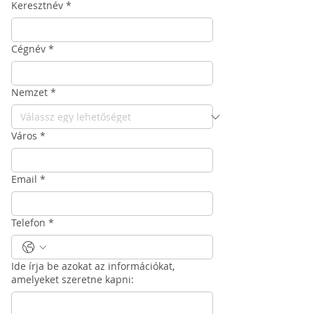
Keresztnév
*
Cégnév
*
Nemzet
*
Város
*
Email
*
Telefon
*
Ide írja be azokat az információkat,
amelyeket szeretne kapni: