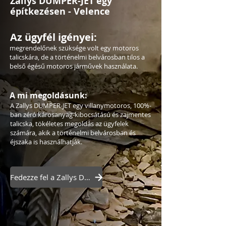
Zallys DUMPER-JET egy
építkezésen - Velence
Az ügyfél igényei:
megrendelőnek szüksége volt egy motoros
talicskára, de a történelmi belvárosban tilos a
belső égésű motoros járművek használata.
A mi megoldásunk:
A Zallys DUMPER-JET egy villanymotoros, 100%-
ban zéró károsanyag-kibocsátású és zajmentes
talicska, tökéletes megoldás az ügyfelek
számára, akik a történelmi belvárosban és
éjszaka is használhatják.
Fedezze fel a Zallys DUMPER-JET-et