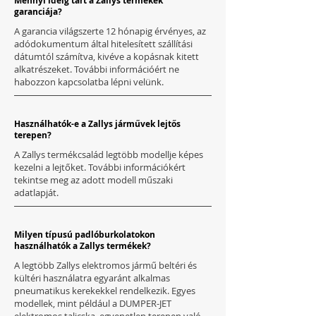
Mennyi ideig tart a Zallys termékek
garanciája?
A garancia világszerte 12 hónapig érvényes, az
adódokumentum által hitelesített szállítási
dátumtól számítva, kivéve a kopásnak kitett
alkatrészeket. További információért ne
habozzon kapcsolatba lépni velünk.
Használhatók-e a Zallys járművek lejtős
terepen?
A Zallys termékcsalád legtöbb modellje képes
kezelni a lejtőket. További információkért
tekintse meg az adott modell műszaki
adatlapját.
Milyen típusú padlóburkolatokon
használhatók a Zallys termékek?
A legtöbb Zallys elektromos jármű beltéri és
kültéri használatra egyaránt alkalmas
pneumatikus kerekekkel rendelkezik. Egyes
modellek, mint például a DUMPER-JET