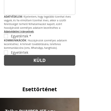
ADATVÉDELEM: 
Kijelentem, hogy legalább tizenhat éves 
vagyok, és ha elmúltam tizenhat éves, akkor a szülői 
felelősséget terhelő felhatalmazást kapott, ezért 
hozzájárulok személyes adataim kezeléséhez a 
Adatvédelmi irányelvek
.
Egyetértek
*
KOMMUNIKÁCIÓK: 
Hozzájárulok személyes adataim 
kezeléséhez. A hírlevél továbbítására, telefonos 
kommunikációra (sms, WhatsApp, hanghívás).
Egyetértek
KÜLD
Esettörténet