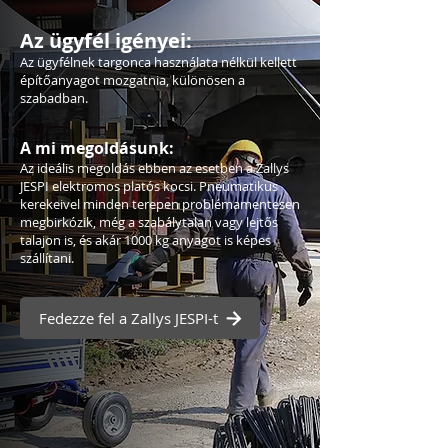
Az ügyfél igényei:
Az ügyfélnek targonca használata nélkül kellett
építőanyagot mozgatnia, különösen a
szabadban.
A mi megoldásunk:
Az ideális megoldás ebben az esetben a Zallys
JESPI elektromos platós kocsi. Pneumatikus
kerekeivel minden terepen problémamentesen
megbirkózik, még a szabálytalan vagy lejtős
talajon is, és akár 1000 kg anyagot is képes
szállítani.
Fedezze fel a Zallys JESPI-t