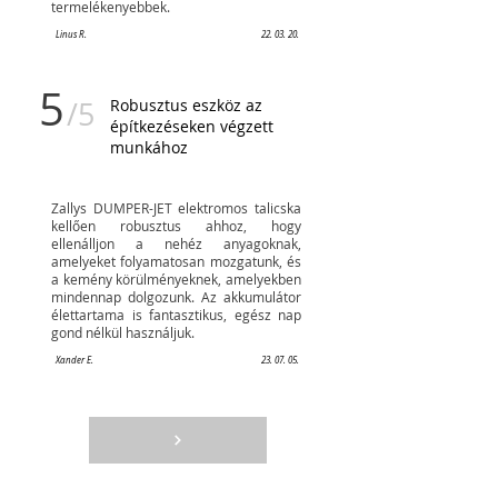
termelékenyebbek.
Linus R.
22. 03. 20.
5
/5
Robusztus eszköz az
építkezéseken végzett
munkához
Zallys DUMPER-JET elektromos talicska
kellően robusztus ahhoz, hogy
ellenálljon a nehéz anyagoknak,
amelyeket folyamatosan mozgatunk, és
a kemény körülményeknek, amelyekben
mindennap dolgozunk. Az akkumulátor
élettartama is fantasztikus, egész nap
gond nélkül használjuk.
Xander E.
23. 07. 05.