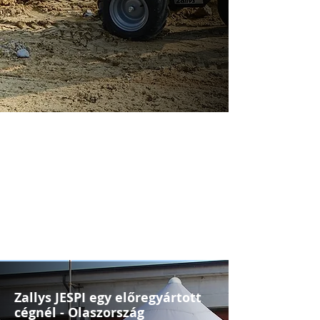
Zallys JESPI egy előregyártott
cégnél - Olaszország