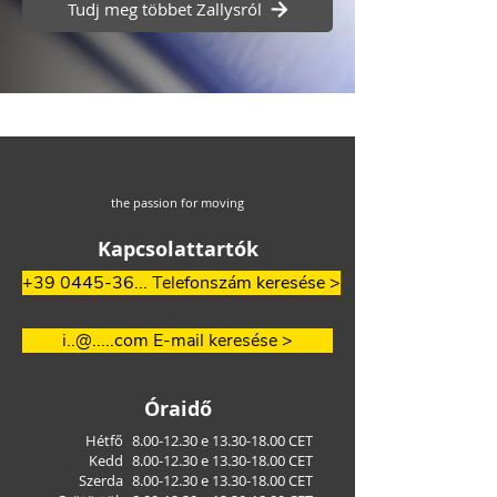
Tudj meg többet Zallysról
the passion for moving
Kapcsolattartók
+39 0445-36... Telefonszám keresése >
i..@.....com E-mail keresése >
Óraidő
Hétfő
8.00-12.30
e
13.30-18.00
CET
Kedd
8.00-12.30
e
13.30-18.00
CET
Szerda
8.00-12.30
e
13.30-18.00
CET