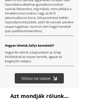
elektromos talicska, egyenetlen terepen való
használatra alkalmas gumiabroncsokkal
vannak felszerelve, míg mások, mint például a
K4 elektromos traktor vagy az M15
akkumulátoros kocsi, túlnyomórészt beltéri
használatra készültek, ezért fel vannak szerelve
szuperrugalmas, nyomot nem hagyó kerekek
ipari padlóburkolatokhoz.
Hogyan lehetek Zallys kereskedő?
Vegye fel velünk a kapcsolatot az űrlap
kitöltésével az összes termék, ágazat és
kiegészítő oldalon.
Töltsön be többet
Azt mondják rólunk...