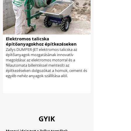
Elektromos talicska
építőanyagokhoz építkezéseken
Zallys DUMPER-JET elektromos talicska az
építőanyagok mozgatásának innovatív
megoldása: az elektromos motorral és a
félautomata billentéssel mentesíti az
építkezéseken dolgozókat a homok, cement és
egyéb nehéz anyagok szállítása alól.
Töltsön be többet
GYIK