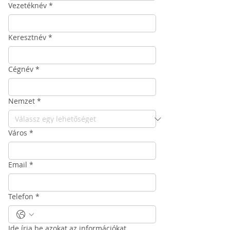
Vezetéknév
*
Keresztnév
*
Cégnév
*
Nemzet
*
Város
*
Email
*
Telefon
*
Ide írja be azokat az információkat,