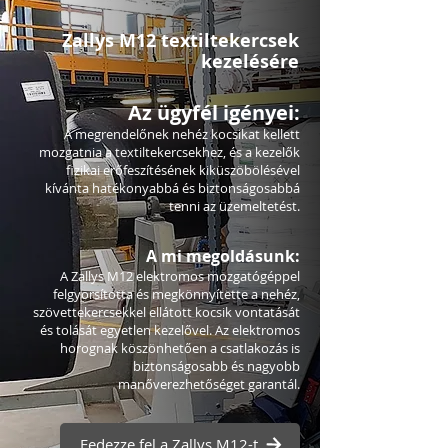
Zallys M12 textiltekercsek
kezelésére
Az ügyfél igényei:
A megrendelőnek nehéz kocsikat kellett
mozgatnia a textiltekercsekhez, és a kezelők
fizikai erőfeszítésének kiküszöbölésével
kívánta hatékonyabbá és biztonságosabbá
tenni az üzemeltetést.
A mi megoldásunk:
A Zallys M12 elektromos mozgatógéppel
felgyorsította és megkönnyítette a nehéz,
szövettekercsekkel ellátott kocsik vontatását
és tolását egyetlen kezelővel. Az elektromos
horognak köszönhetően a csatlakozás is
biztonságosabb és nagyobb
manőverezhetőséget garantál.
Fedezze fel a Zallys M12-t