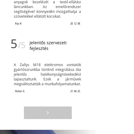
anyagok kezelését a textil-ellátási
láncunkban. Az emelőrendszer
segítségével könnyedén mozgathatja a
szövetekkel ellátott kocsikat.
Ray N.
20. 12. 08.
5
/5
Jelentős szervezeti
fejlesztés
A Zallys M18 elektromos vontatók
gyártósorunkba történő integrálása óta
jelentős hatékonyságnövekedést
tapasztaltunk. Ezek a járművek
megváltoztatták a munkafolyamatunkat.
Nelson G.
21. 04. 22.