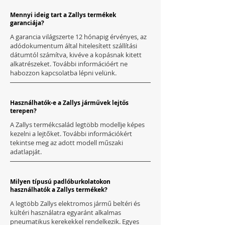
Mennyi ideig tart a Zallys termékek
garanciája?
A garancia világszerte 12 hónapig érvényes, az
adódokumentum által hitelesített szállítási
dátumtól számítva, kivéve a kopásnak kitett
alkatrészeket. További információért ne
habozzon kapcsolatba lépni velünk.
Használhatók-e a Zallys járművek lejtős
terepen?
A Zallys termékcsalád legtöbb modellje képes
kezelni a lejtőket. További információkért
tekintse meg az adott modell műszaki
adatlapját.
Milyen típusú padlóburkolatokon
használhatók a Zallys termékek?
A legtöbb Zallys elektromos jármű beltéri és
kültéri használatra egyaránt alkalmas
pneumatikus kerekekkel rendelkezik. Egyes