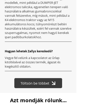
modellek, mint például a DUMPER-JET
elektromos talicska, egyenetlen terepen való
használatra alkalmas gumiabroncsokkal
vannak felszerelve, míg mások, mint például a
K4 elektromos traktor vagy az M15
akkumulátoros kocsi, túlnyomórészt beltéri
használatra készültek, ezért fel vannak szerelve
szuperrugalmas, nyomot nem hagyó kerekek
ipari padlóburkolatokhoz.
Hogyan lehetek Zallys kereskedő?
Vegye fel velünk a kapcsolatot az űrlap
kitöltésével az összes termék, ágazat és
kiegészítő oldalon.
Töltsön be többet
Azt mondják rólunk...