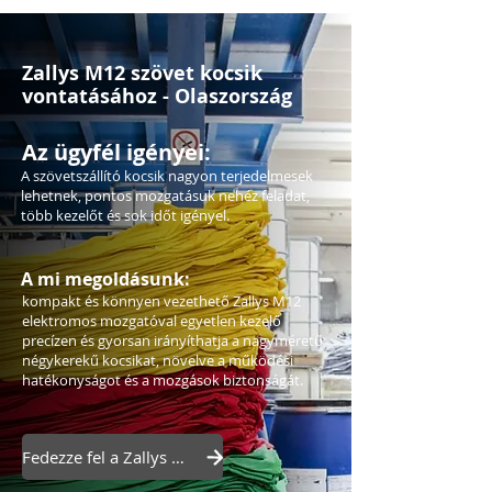
Zallys M12 szövet kocsik
vontatásához - Olaszország
Az ügyfél igényei:
A szövetszállító kocsik nagyon terjedelmesek
lehetnek, pontos mozgatásuk nehéz feladat,
több kezelőt és sok időt igényel.
A mi megoldásunk:
kompakt és könnyen vezethető Zallys M12
elektromos mozgatóval egyetlen kezelő
precízen és gyorsan irányíthatja a nagyméretű
négykerekű kocsikat, növelve a működési
hatékonyságot és a mozgások biztonságát.
Fedezze fel a Zallys M12-t