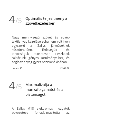
4
/5
Optimális teljesítmény a
szövetkezelésben
Nagy mennyiségű szövet és egyéb
textilanyag kezelése soha nem volt ilyen
egyszerű a Zallys járműveknek
köszönhetően. Erősségük és
tartósságuk tökéletesen illeszkedik
raktárunk igényes körülményeihez, és
segít az anyag gyors pozicionálásában.
Vernon M.
23. 04. 26.
4
/5
Maximalizálja a
munkafolyamatot és a
biztonságot
A Zallys M18 elektromos mozgatók
bevezetése forradalmasította az