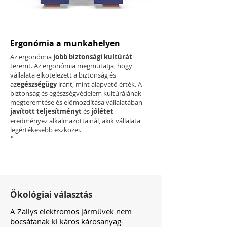
Ergonómia a munkahelyen
Az ergonómia
jobb biztonsági kultúrát
teremt. Az ergonómia megmutatja, hogy
vállalata elkötelezett a biztonság és
az
egészségügy
iránt, mint alapvető érték. A
biztonság és egészségvédelem kultúrájának
megteremtése és előmozdítása vállalatában
javított teljesítményt
és
jólétet
eredményez alkalmazottainál, akik vállalata
legértékesebb eszközei.
>
Ökológiai választás
A Zallys elektromos járművek nem
bocsátanak ki káros károsanyag-