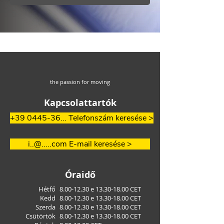
the passion for moving
Kapcsolattartók
+39 0445-36... Telefonszám keresése >
i..@.....com E-mail keresése >
Óraidő
Hétfő
8.00-12.30
e
13.30-18.00
CET
Kedd
8.00-12.30
e
13.30-18.00
CET
Szerda
8.00-12.30
e
13.30-18.00
CET
Csütörtök
8.00-12.30
e
13.30-18.00
CET