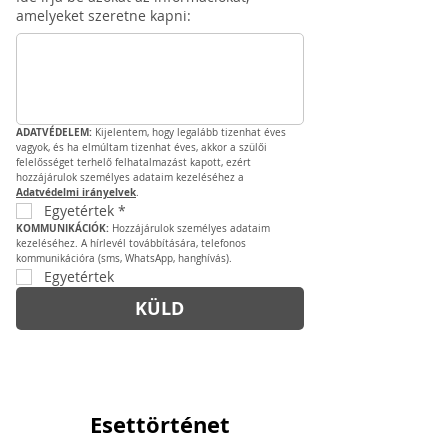
amelyeket szeretne kapni:
ADATVÉDELEM: 
Kijelentem, hogy legalább tizenhat éves 
vagyok, és ha elmúltam tizenhat éves, akkor a szülői 
felelősséget terhelő felhatalmazást kapott, ezért 
hozzájárulok személyes adataim kezeléséhez a 
Adatvédelmi irányelvek
.
Egyetértek
*
KOMMUNIKÁCIÓK: 
Hozzájárulok személyes adataim 
kezeléséhez. A hírlevél továbbítására, telefonos 
kommunikációra (sms, WhatsApp, hanghívás).
Egyetértek
KÜLD
Esettörténet