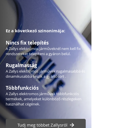
Ez a következő szinonimája:
Nincs fix telepítés
A Zallys elektromos járműveknél nem kell fix
rendszereket telepíteni a gyáron belül.
Rugalmasság
A Zallys elektromos járművek rugalmasabbá és
dinamikusabbá teszik a gyártósort .
Többfunkciós
A Zallys elektromos járművek többfunkciós
termékek, amelyeket különböző részlegeken
használhat cégének.
Tudj meg többet Zallysról