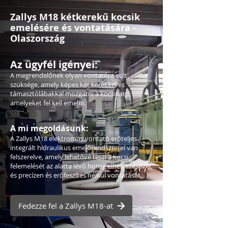
Zallys M18 kétkerekű kocsik
emelésére és vontatására -
Olaszország
Az ügyfél igényei:
A megrendelőnek olyan vontatóra volt
szüksége, amely képes két kerékkel és
támasztólábakkal mozgatni a kocsikat,
amelyeket fel kell emelni.
A mi megoldásunk:
A Zallys M18 elektromos vontató erőteljes
integrált hidraulikus emelőrendszerrel van
felszerelve, amely lehetővé teszi a kocsi
felemelését az alatta lévő horog elhelyezésével,
és precízen és erőfeszítés nélkül vontatását.
Fedezze fel a Zallys M18-at