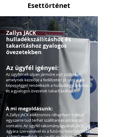
Esettörténet
Zallys JACK
hulladékszállításhoz és
takarításhoz gyalogos
övezetekben
Az ügyfél igényei:
Az ügyfélnek olyan járműre volt szüksége,
amelynek kezelője a fedélzetén jó vontatási
képességgel rendelkezik a hulladékgyűjtéshez
és a gyalogos övezetek takarításához
A mi megoldásunk:
A Zallys JACK elektromos ráhajtható traktor
egyszerre tud terhet szállítani és pótkocsit
vontatni. Az ügyfél rakományágyának JACK
ágyára szerelésével és a futómű felerősítésével
a jármű megfelelt az ügyfél elvárásainak