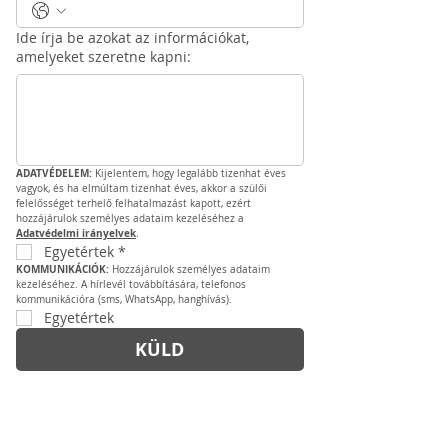
Ide írja be azokat az információkat,
amelyeket szeretne kapni:
ADATVÉDELEM: 
Kijelentem, hogy legalább tizenhat éves 
vagyok, és ha elmúltam tizenhat éves, akkor a szülői 
felelősséget terhelő felhatalmazást kapott, ezért 
hozzájárulok személyes adataim kezeléséhez a 
Adatvédelmi irányelvek
.
Egyetértek
*
KOMMUNIKÁCIÓK: 
Hozzájárulok személyes adataim 
kezeléséhez. A hírlevél továbbítására, telefonos 
kommunikációra (sms, WhatsApp, hanghívás).
Egyetértek
KÜLD