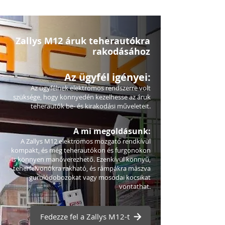
Zallys M12 áruk teherautókra
rakodásához
Az ügyfél igényei:
Az ügyfélnek elektromos rendszerre volt
szüksége, hogy könnyedén kezelhesse az áruk
teherautók be- és kirakodási műveleteit.
A mi megoldásunk:
A Zallys M12 elektromos mozgató rendkívül
kompakt, és még teherautókon és furgonokon
is könnyen manőverezhető. Ezenkívül könnyű,
teherfelvonókra rakható, és rámpákra mászva
gurulódobozokat vagy mosodai kocsikat
vontathat.
Fedezze fel a Zallys M12-t