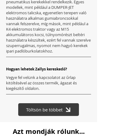
pneumatikus kerekekkel rendelkezik. Egyes
modellek, mint például a DUMPER-JET
elektromos talicska, egyenetlen terepen való
használatra alkalmas gumiabroncsokkal
vannak felszerelve, míg mások, mint például a
K4 elektromos traktor vagy az M15
akkumulátoros kocsi, túlnyomórészt beltéri
használatra készültek, ezért fel vannak szerelve
szuperrugalmas, nyomot nem hagyó kerekek
ipari padlóburkolatokhoz.
Hogyan lehetek Zallys kereskedő?
Vegye fel velünk a kapcsolatot az űrlap
kitöltésével az összes termék, ágazat és
kiegészítő oldalon.
Töltsön be többet
Azt mondják rólunk...