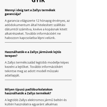
GYIK
Mennyi ideig tart a Zallys termékek
garanciája?
A garancia világszerte 12 hónapig érvényes, az
adódokumentum által hitelesített szállítási
dátumtól számítva, kivéve a kopásnak kitett
alkatrészeket. További információért ne
habozzon kapcsolatba lépni velünk.
Használhatók-e a Zallys járművek lejtős
terepen?
A Zallys termékcsalád legtöbb modellje képes
kezelni a lejtőket. További információkért
tekintse meg az adott modell műszaki
adatlapját.
Milyen típusú padlóburkolatokon
használhatók a Zallys termékek?
A legtöbb Zallys elektromos jármű beltéri és
kültéri használatra egyaránt alkalmas