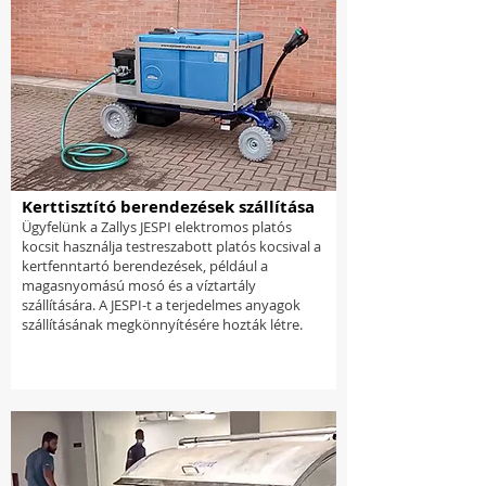
Kerttisztító berendezések szállítása
Ügyfelünk a Zallys JESPI elektromos platós
kocsit használja testreszabott platós kocsival a
kertfenntartó berendezések, például a
magasnyomású mosó és a víztartály
szállítására. A JESPI-t a terjedelmes anyagok
szállításának megkönnyítésére hozták létre.