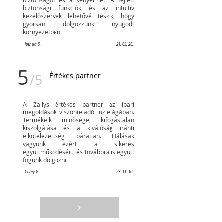
biztonságot és a kényelmet. A fejlett
biztonsági funkciók és az intuitív
kezelőszervek lehetővé teszik, hogy
gyorsan dolgozzunk nyugodt
környezetben.
Joshua S.
21. 03. 26.
5
/5
Értékes partner
A Zallys értékes partner az ipari
megoldások viszonteladói üzletágában.
Termékeik minősége, kifogástalan
kiszolgálása és a kiválóság iránti
elkötelezettség páratlan. Hálásak
vagyunk ezért a sikeres
együttműködésért, és továbbra is együtt
fogunk dolgozni.
Corey G.
23. 11. 10.