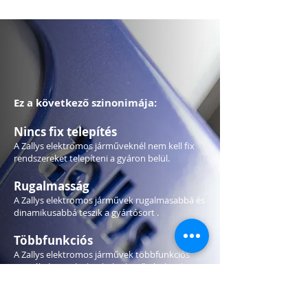
Ez a következő szinonimája:
Nincs fix telepítés
A Zallys elektromos járműveknél nem kell fix
rendszereket telepíteni a gyáron belül.
Rugalmasság
A Zallys elektromos járművek rugalmasabbá és
dinamikusabbá teszik a gyártósort .
Többfunkciós
A Zallys elektromos járművek többfunkciós
termékek, amelyeket különböző részlegeken
használhat cégének.