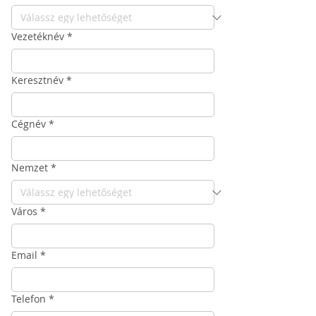
Vezetéknév
*
Keresztnév
*
Cégnév
*
Nemzet
*
Város
*
Email
*
Telefon
*