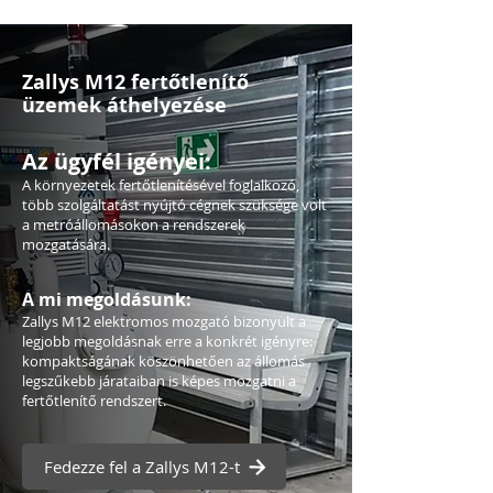
Zallys M12 fertőtlenítő
üzemek áthelyezése
Az ügyfél igényei:
A környezetek fertőtlenítésével foglalkozó,
több szolgáltatást nyújtó cégnek szüksége volt
a metróállomásokon a rendszerek
mozgatására.
A mi megoldásunk:
Zallys M12 elektromos mozgató bizonyult a
legjobb megoldásnak erre a konkrét igényre:
kompaktságának köszönhetően az állomás
legszűkebb járataiban is képes mozgatni a
fertőtlenítő rendszert.
Fedezze fel a Zallys M12-t