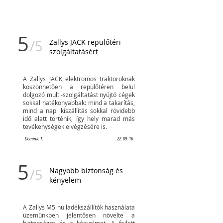
5
/5
Zallys JACK repülőtéri
szolgáltatásért
A Zallys JACK elektromos traktoroknak
köszönhetően a repülőtéren belül
dolgozó multi-szolgáltatást nyújtó cégek
sokkal hatékonyabbak: mind a takarítás,
mind a napi kiszállítás sokkal rövidebb
idő alatt történik, így hely marad más
tevékenységek elvégzésére is.
Dominic T.
22. 09. 16.
5
/5
Nagyobb biztonság és
kényelem
A Zallys M5 hulladékszállítók használata
üzemünkben jelentősen növelte a