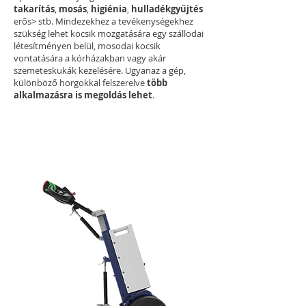
takarítás
,
mosás
,
higiénia
,
hulladékgyűjtés
erős> stb. Mindezekhez a tevékenységekhez
szükség lehet kocsik mozgatására egy szállodai
létesítményen belül, mosodai kocsik
vontatására a kórházakban vagy akár
szemeteskukák kezelésére. Ugyanaz a gép,
különböző horgokkal felszerelve
több
alkalmazásra is megoldás lehet
.