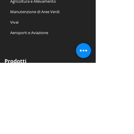
Agricoltura e Allevamento
Manutenzione di Aree Verdi
Vivai
Aeroporti e Aviazione
Prodotti
Traino
M1 - Spingitore elettrico industriale
M12 - Movimentatore elettrico
M4 - Movimentatore elettrico carrelli
M9 - Trainatore elettrico industriale
M5 - Rimorchiatore elettrico
M6.5 - Mover elettrico industriale