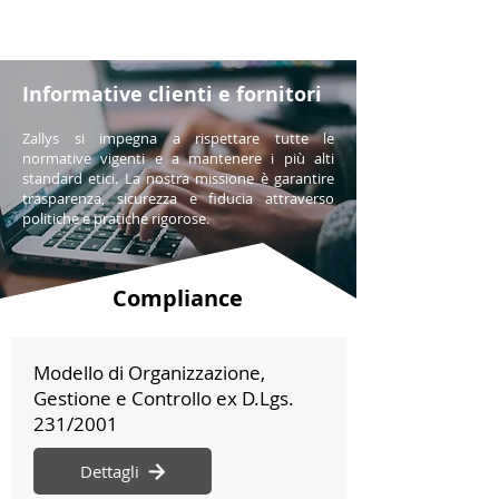
Informative clienti e fornitori
Zallys si impegna a rispettare tutte le
normative vigenti e a mantenere i più alti
standard etici. La nostra missione è garantire
trasparenza, sicurezza e fiducia attraverso
politiche e pratiche rigorose.
Compliance
Modello di Organizzazione,
Gestione e Controllo ex D.Lgs.
231/2001
Dettagli