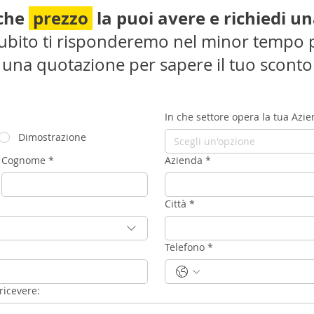
 che
prezzo
la puoi avere e richiedi u
 subito ti risponderemo nel minor tempo p
i una quotazione per sapere il tuo sconto
In che settore opera la tua Azi
Dimostrazione
Scegli un'opzione
Cognome
*
Azienda
*
Città
*
Telefono
*
ricevere: