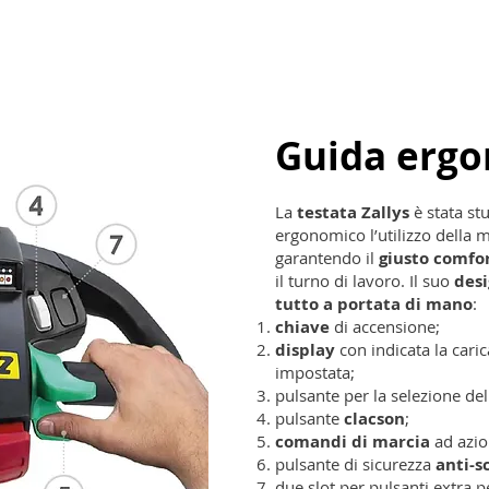
Guida erg
La
testata Zallys
è stata st
ergonomico l’utilizzo della 
garantendo il
giusto comfo
il turno di lavoro. Il suo
des
tutto a portata di mano
:
chiave
di accensione;
display
con indicata la caric
impostata;
pulsante per la selezione de
pulsante
clacson
;
comandi di marcia
ad azio
pulsante di sicurezza
anti-s
due slot per pulsanti extra p