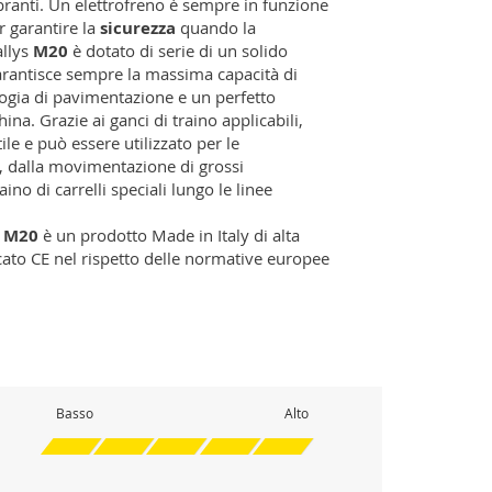
branti. Un elettrofreno è sempre in funzione
r garantire la
sicurezza
quando la
allys
M20
è dotato di serie di un solido
arantisce sempre la massima capacità di
logia di pavimentazione e un perfetto
na. Grazie ai ganci di traino applicabili,
le e può essere utilizzato per le
e, dalla movimentazione di grossi
ino di carrelli speciali lungo le linee
,
M20
è un prodotto Made in Italy di alta
ficato CE nel rispetto delle normative europee
Basso
Alto