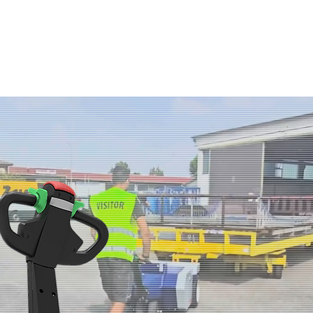
Service
Diventa Dealer
Blog
Azienda
Settori
Prodotti
Ac