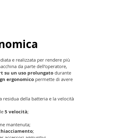
onomica
udiata e realizzata per rendere più
macchina da parte dell’operatore,
rt su un uso prolungato
durante
ign ergonomico
permette di avere
a residua della batteria e la velocità
lle
5 velocità
;
ne mantenuta;
chiacciamento
;
er accessori aggiuntivi.