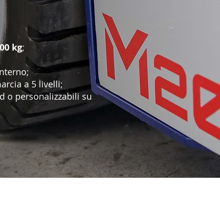
00 kg
;
nterno;
rcia a 5 livelli;
 o personalizzabili su