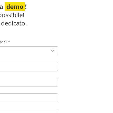
na
demo
!
ossibile!
 dedicato.
enda?
*