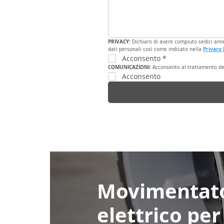
PRIVACY: 
Dichiaro di avere compiuto sedici anni,
Privacy 
dati personali così come indicato nella 
Acconsento
*
COMUNICAZIONI: 
Acconsento al trattamento dei 
Acconsento
Movimentat
elettrico per