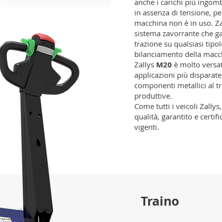
anche i carichi più ingom
in assenza di tensione, pe
macchina non è in uso. Z
sistema zavorrante che g
trazione su qualsiasi tipo
bilanciamento della macchi
Zallys
M20
è molto versati
applicazioni più disparat
componenti metallici al tra
produttive.
Come tutti i veicoli Zallys
qualità, garantito e certi
vigenti.
Traino