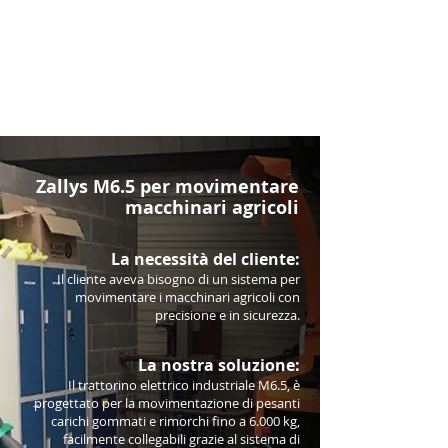
Zallys M6.5 per movimentare
macchinari agricoli
La necessità del cliente:
Il cliente aveva bisogno di un sistema per
movimentare i macchinari agricoli con
precisione e in sicurezza.
La nostra soluzione:
Il trattorino elettrico industriale M6.5, è
progettato per la movimentazione di pesanti
carichi gommati e rimorchi fino a 6.000 kg,
facilmente collegabili grazie al sistema di