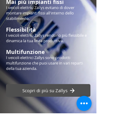
Mai più impianti fissi
I veicoli elettrici Zallys evitano di dover
montare impianti fissi all'interno dello
stabilimento.
Flessibilità
I veicoli elettrici Zallys rendono più flessibile e
dinamica la tua linea produttiva.
Multifunzione
I veicoli elettrici Zallys sono prodotti
multifunzione che puoi usare in vari reparti
della tua azienda.
Scopri di più su Zallys