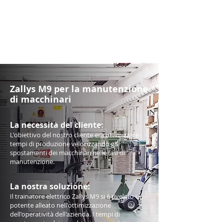
Zallys M9 per la manutenzione
di macchinari
La necessità de
l cliente:
L'obiettivo del nostro cliente era ottimizzare i
tempi di produzione velocizzando gli
spostamenti dei macchinari nelle fasi di
manutenzione.
La nostra soluzione:
Il trainatore elettrico Zallys M9 si è rivelato un
potente alleato nell'ottimizzazione
dell'operatività dell'azienda. I tempi di