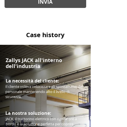
INVIA
Case history
Zallys JACK all'interno
dell'industria
La necessità del cliente:
Il cliente voleva velocizzare gli spostamenti del
personale mantenendo alto il livello di
sicurezza.
L
a nostra soluzione:
JACK, il trattorino elettrico con operatore a
bordo è la soluzione perfetta per coprire