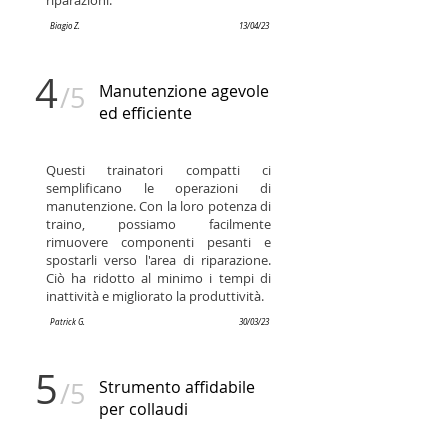
riparazioni.
Biagio Z.
13/04/23
4
/5
Manutenzione agevole
ed efficiente
Questi trainatori compatti ci
semplificano le operazioni di
manutenzione. Con la loro potenza di
traino, possiamo facilmente
rimuovere componenti pesanti e
spostarli verso l'area di riparazione.
Ciò ha ridotto al minimo i tempi di
inattività e migliorato la produttività.
Patrick G.
30/03/23
5
/5
Strumento affidabile
per collaudi