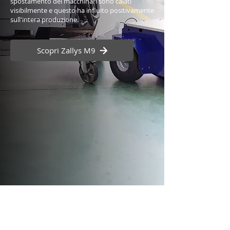
spostamento dei macchinari sono calati
visibilmente e questo ha influito positivamente
sull'intera produzione.
Scopri Zallys M9