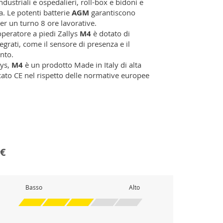
industriali e ospedalieri, roll-box e bidoni e
a. Le potenti batterie
AGM
garantiscono
r un turno 8 ore lavorative.
 operatore a piedi Zallys
M4
è dotato di
tegrati, come il sensore di presenza e il
nto.
lys,
M4
è un prodotto Made in Italy di alta
ficato CE nel rispetto delle normative europee
 €
Basso
Alto