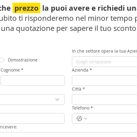
 che
prezzo
la puoi avere e richiedi u
 subito ti risponderemo nel minor tempo p
i una quotazione per sapere il tuo sconto
In che settore opera la tua Azi
Dimostrazione
Scegli un'opzione
Cognome
*
Azienda
*
Città
*
Telefono
*
ricevere: