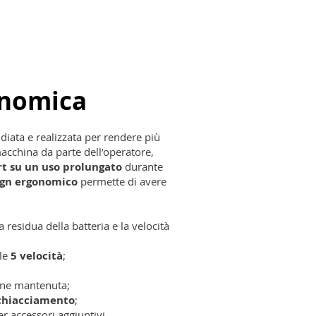
onomica
udiata e realizzata per rendere più
macchina da parte dell’operatore,
rt su un uso prolungato
durante
ign ergonomico
permette di avere
a residua della batteria e la velocità
lle
5 velocità
;
ne mantenuta;
chiacciamento
;
er accessori aggiuntivi.