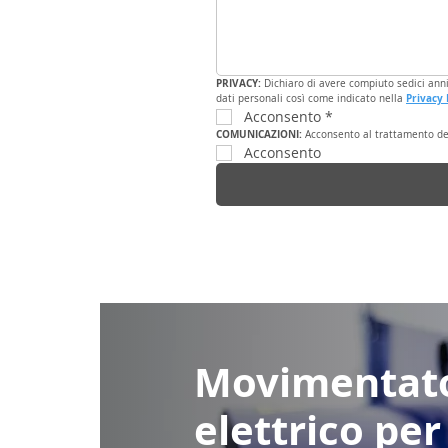
PRIVACY: 
Dichiaro di avere compiuto sedici anni,
Privacy 
dati personali così come indicato nella 
Acconsento
*
COMUNICAZIONI: 
Acconsento al trattamento dei 
Acconsento
Movimentat
elettrico per 