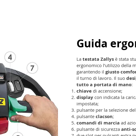
Guida erg
La
testata Zallys
è stata st
ergonomico l’utilizzo della 
garantendo il
giusto comfo
il turno di lavoro. Il suo
des
tutto a portata di mano
:
chiave
di accensione;
display
con indicata la caric
impostata;
pulsante per la selezione de
pulsante
clacson
;
comandi di marcia
ad azio
pulsante di sicurezza
anti-s
due slot per pulsanti extra p