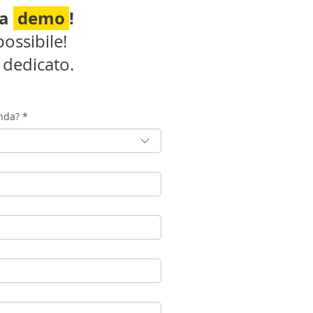
na
demo
!
ossibile!
 dedicato.
enda?
*