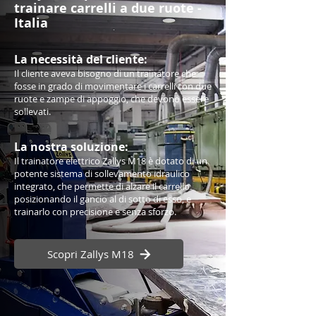
trainare carrelli a due ruote -
Italia
La necessità de
l cliente:
Il cliente aveva bisogno di un trainatore che
fosse in grado di movimentare i carrelli con due
ruote e zampe di appoggio, che devono essere
sollevati.
La nostra soluzione:
Il trainatore elettrico Zallys M18 è dotato di un
potente sistema di sollevamento idraulico
integrato, che permette di alzare il carrello
posizionando il gancio al di sotto di esso, e
trainarlo con precisione e senza sforzo.
Scopri Zallys M18