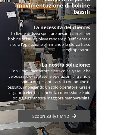
movimentazione di bobine
tessili
La necessità del cliente:
Il cliente doveva spostare pesanti carrelli per
bobine tessili, e voleva rendere più efficiente e
sicura l'operazione eliminando lo sforzo fisico
degli operatori.
La nostra soluzione:
Con il movimentatore elettrico Zallys M12 ha
velocizzato e facilitato le operazioni di traino e
spinta dei pesanti carrelli con bobine di
tessuto, impiegando un solo operatore. Grazie
al gancio elettrico, anche la connessione è più
sicura e garantisce maggiore manovrabilità.
Scopri Zallys M12