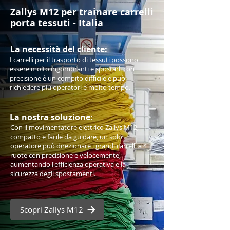
Zallys M12 per trainare carrelli
porta tessuti - Italia
La necessità del cliente:
I carrelli per il trasporto di tessuti possono
essere molto ingombranti e spostarli con
precisione è un compito difficile e può
richiedere più operatori e molto tempo.
L
a nostra soluzione:
Con il movimentatore elettrico Zallys M12,
compatto e facile da guidare, un solo
operatore può direzionare i grandi carrelli a 4
ruote con precisione e velocemente,
aumentando l'efficienza operativa e la
sicurezza degli spostamenti.
Scopri Zallys M12