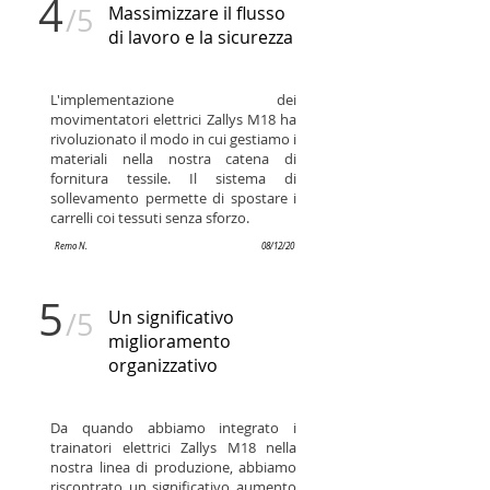
4
/5
Massimizzare il flusso
di lavoro e la sicurezza
L'implementazione dei
movimentatori elettrici Zallys M18 ha
rivoluzionato il modo in cui gestiamo i
materiali nella nostra catena di
fornitura tessile. Il sistema di
sollevamento permette di spostare i
carrelli coi tessuti senza sforzo.
Remo N.
08/12/20
5
/5
Un significativo
miglioramento
organizzativo
Da quando abbiamo integrato i
trainatori elettrici Zallys M18 nella
nostra linea di produzione, abbiamo
riscontrato un significativo aumento