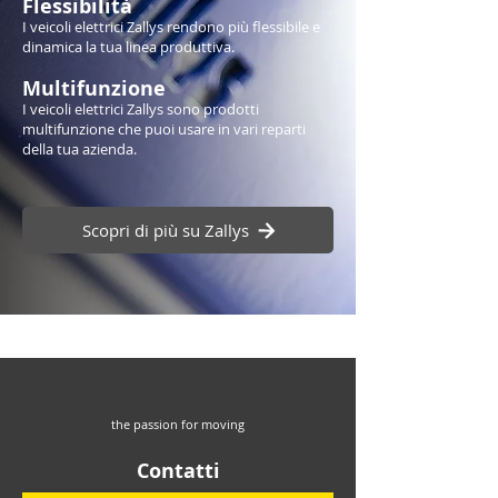
Flessibilità
I veicoli elettrici Zallys rendono più flessibile e
dinamica la tua linea produttiva.
Multifunzione
I veicoli elettrici Zallys sono prodotti
multifunzione che puoi usare in vari reparti
della tua azienda.
Scopri di più su Zallys
the passion for moving
Contatti