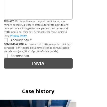
PRIVACY: 
Dichiaro di avere compiuto sedici anni, e se 
minore di sedici, di essere stato autorizzato dal titolare 
della responsabilità genitoriale, pertanto acconsento al 
trattamento dei miei dati personali così come indicato 
Privacy Policy
nella 
.
Acconsento
*
COMUNICAZIONI: 
Acconsento al trattamento dei miei dati 
personali. Per l’inoltro della newsletter, le comunicazioni 
via telefono (sms, WhatsApp, telefonata vocale).
Acconsento
INVIA
Case history