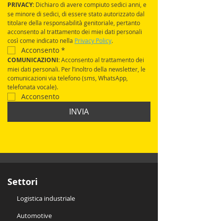
PRIVACY:
 Dichiaro di avere compiuto sedici anni, e 
se minore di sedici, di essere stato autorizzato dal 
titolare della responsabilità genitoriale, pertanto 
acconsento al trattamento dei miei dati personali 
così come indicato nella 
Privacy Policy
.
Acconsento
*
COMUNICAZIONI: 
Acconsento al trattamento dei 
miei dati personali. Per l’inoltro della newsletter, le 
comunicazioni via telefono (sms, WhatsApp, 
telefonata vocale).
Acconsento
INVIA
Settori
Logistica industriale
Automotive