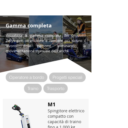
Gamma completa
Visualizza la gamma completa dei prodotti
Zallys per ottimizzare e rendere più sicuro il
lavoro delle persone eliminando la
movimentazione manuale dei carichi.
Operatore a bordo
Progetti speciali
Traino
Trasporto
M1
Spingitore elettrico
compatto con
capacità di traino
fino a 1.000 kg