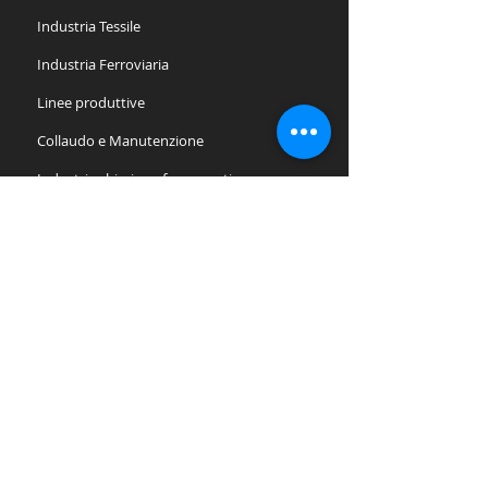
Industria Tessile
Industria Ferroviaria
Linee produttive
Collaudo e Manutenzione
Industria chimica e farmaceutica
Industria Alimentare
Industria del vetro
Industria metallurgica
Carpenterie e Verniciature
Logistica dei rifiuti
Edilizia
Miniere e Gallerie
Offshore e Petrolifero