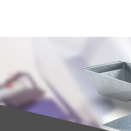
Service
Devenir revendeur
Blog
Entreprise
Secteurs
Produits
Acc