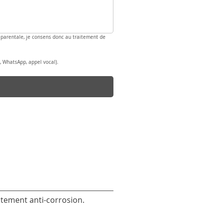
té parentale, je consens donc au traitement de 
, WhatsApp, appel vocal).
aitement anti-corrosion.