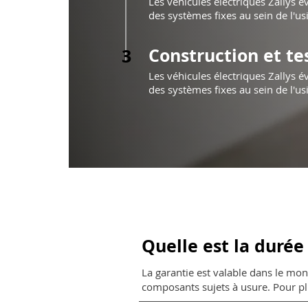
Les véhicules électriques Zallys évi
des systèmes fixes au sein de l'us
Construction et te
3
Les véhicules électriques Zallys évi
des systèmes fixes au sein de l'us
Quelle est la durée
La garantie est valable dans le mo
composants sujets à usure. Pour plu