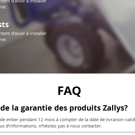
tent d'avoir à installer
ine.
sts
tent d'avoir à installer
ine.
FAQ
 de la garantie des produits Zallys?
nde entier pendant 12 mois à compter de la date de livraison vali
s d’informations, n’hésitez pas à nous contacter.