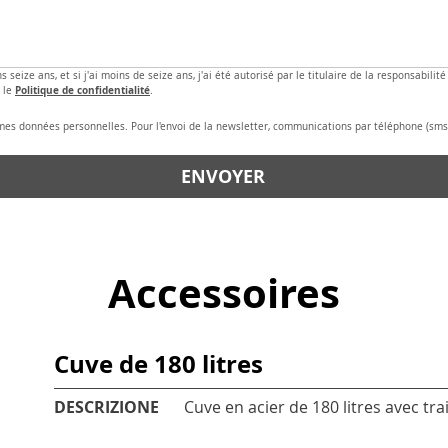
ns seize ans, et si j'ai moins de seize ans, j'ai été autorisé par le titulaire de la responsabili
Politique de confidentialité
le 
.
 mes données personnelles. Pour l'envoi de la newsletter, communications par téléphone (sms
ENVOYER
Accessoires
Cuve de 180 litres
DESCRIZIONE
Cuve en acier de 180 litres avec tr