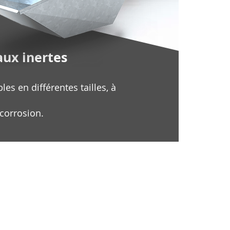
aux inertes
es en différentes tailles, à
-corrosion.