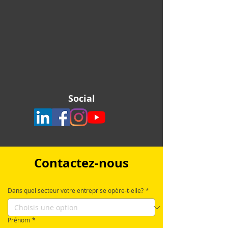
Social
Contactez-nous
Dans quel secteur votre entreprise opère-t-elle?
*
Prénom
*