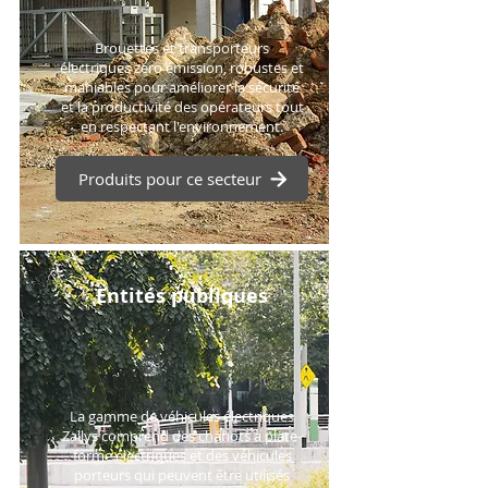
Brouettes et transporteurs
électriques zéro émission, robustes et
maniables pour améliorer la sécurité
et la productivité des opérateurs tout
en respectant l'environnement.
Produits pour ce secteur
Entités publiques
La gamme de véhicules électriques
Zallys comprend des chariots à plate-
forme électriques et des véhicules
porteurs qui peuvent être utilisés