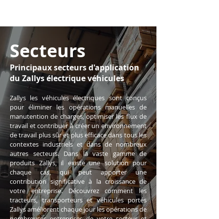
Secteurs
Principaux secteurs d'application
du Zallys électrique véhicules
Zallys les véhicules électriques sont conçus
pour éliminer les opérations manuelles de
manutention de charges, optimiser les flux de
travail et contribuer à créer un environnement
de travail plus sûr et plus efficace dans tous les
contextes industriels et dans de nombreux
autres secteurs. Dans la vaste gamme de
produits Zallys, il existe une solution pour
chaque cas, qui peut apporter une
contribution significative à la croissance de
votre entreprise. Découvrez comment les
tracteurs, transporteurs et véhicules portés
Zallys améliorent chaque jour les opérations de
nombreuses entreprises de votre secteur et