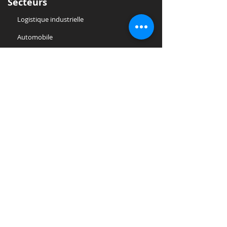
Secteurs
Logistique industrielle
Automobile
Industrie textile
Industrie ferroviaire
Lignes de production
Tests et maintenance industriels
Industrie chimique et pharmaceutique
Industrie alimentaire
Industrie du verre
Industrie métallurgique
Menuiseries et Peintures
Logistique des déchets