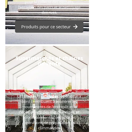
pour la collecte des déchets,
l'entretien des parcs et le nettoyage
des rues.
Produits pour ce secteur
Supermarchés et chaînes
de vente
Les tracteurs Zallys avec opérateur à
bord contribuent à accélérer les
mouvements de l'entrepôt et le
déplacement des marchandises, et
sont également utiles pour les
opérations de préparation de
commandes.