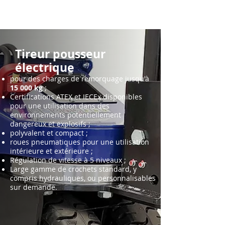
Tireur pousseur
électrique
pour des charges de remorquage jusqu'à
15 000 kg
;
Certifications ATEX et IECEx disponibles
pour une utilisation dans des
environnements potentiellement
dangereux et explosifs ;
polyvalent et compact ;
roues pneumatiques pour une utilisation
intérieure et extérieure ;
Régulation de vitesse à 5 niveaux ;
Large gamme de crochets standard, y
compris hydrauliques, ou personnalisables
sur demande.