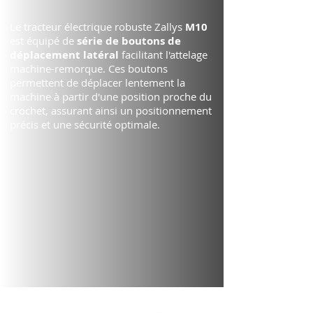
M10
Le tracteur électrique robuste Zallys
série
de boutons de
est équipé de
déplacement latéral
facilitant l'attelage
machine-remorque. Ces boutons
permettent de déplacer lentement la
machine à partir d'une position proche du
crochet, assurant ainsi un positionnement
précis et une sécurité optimale.