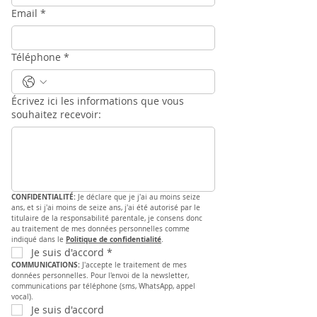
Email
*
Téléphone
*
Écrivez ici les informations que vous
souhaitez recevoir:
CONFIDENTIALITÉ: 
Je déclare que je j'ai au moins seize 
ans, et si j'ai moins de seize ans, j'ai été autorisé par le 
titulaire de la responsabilité parentale, je consens donc 
au traitement de mes données personnelles comme 
Politique de confidentialité
indiqué dans le 
.
Je suis d'accord
*
COMMUNICATIONS: 
J'accepte le traitement de mes 
données personnelles. Pour l'envoi de la newsletter, 
communications par téléphone (sms, WhatsApp, appel 
vocal).
Je suis d'accord