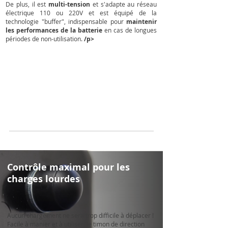
De plus, il est
multi-tension
et s'adapte au réseau
électrique 110 ou 220V et est équipé de la
technologie "buffer", indispensable pour
maintenir
les performances de la batterie
en cas de longues
périodes de non-utilisation.
/p>
Contrôle maximal pour les
charges lourdes
Aucun chargement ne sera trop difficile à déplacer !
Facile à manier et à utiliser, le timon de direction