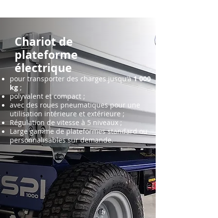
Chariot de
plateforme
électrique
pour transporter des charges jusqu'à
1 000
kg
;
polyvalent et compact ;
avec des roues pneumatiques pour une
utilisation intérieure et extérieure ;
Régulation de vitesse à 5 niveaux ;
Large gamme de plateformes standard ou
personnalisables sur demande.