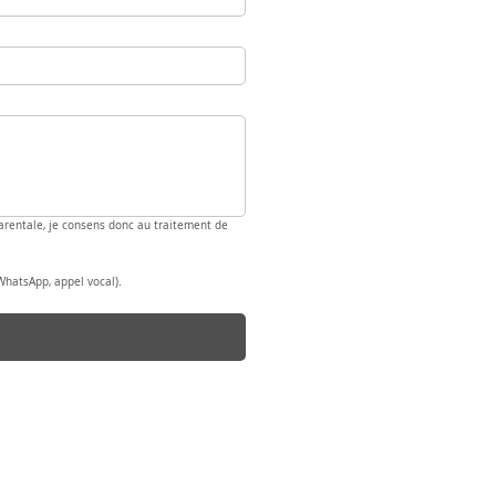
 parentale, je consens donc au traitement de 
WhatsApp, appel vocal).