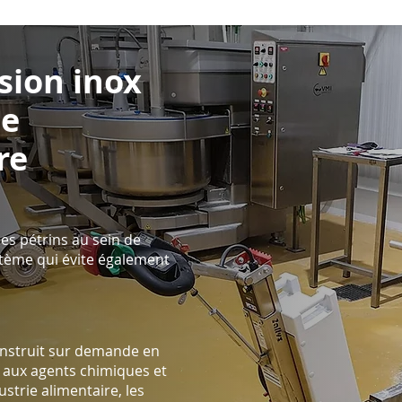
sion inox
ie
re
les pétrins au sein de
stème qui évite également
onstruit sur demande en
t aux agents chimiques et
ustrie alimentaire, les