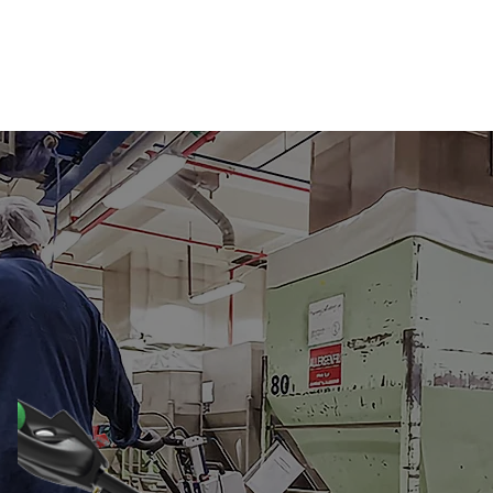
Service
Devenir revendeur
Blog
Entreprise
Secteurs
Produits
Acc