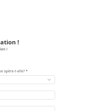
ation !
ais !
e opère-t-elle?
*