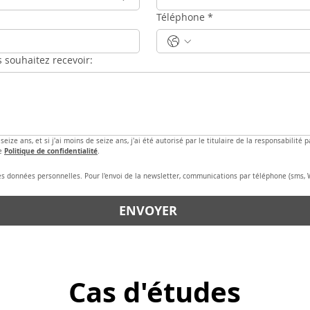
Téléphone
*
s souhaitez recevoir:
 seize ans, et si j'ai moins de seize ans, j'ai été autorisé par le titulaire de la responsabilité
Politique de confidentialité
e 
.
es données personnelles. Pour l'envoi de la newsletter, communications par téléphone (sms, 
ENVOYER
Cas d'études