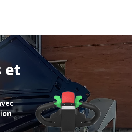
Service
Devenir revendeur
Blog
Entreprise
Secteurs
Produits
Acc
 et
avec
tion