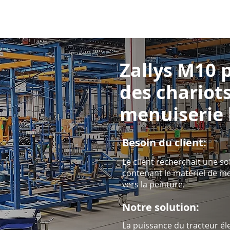
Zallys M10 
des chariot
menuiserie 
Besoin du client:
Le client recherchait une so
contenant le matériel de me
vers la peinture.
Notre solution:
La puissance du tracteur él