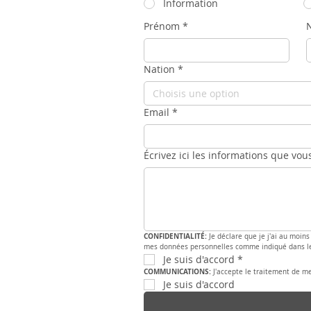
Information
Prénom
*
Nation
*
Choisis une option
Email
*
Écrivez ici les informations que vou
CONFIDENTIALITÉ: 
Je déclare que je j'ai au moins
mes données personnelles comme indiqué dans l
Je suis d'accord
*
COMMUNICATIONS: 
J'accepte le traitement de m
Je suis d'accord