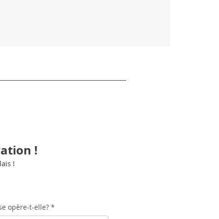
ation !
ais !
e opère-t-elle?
*