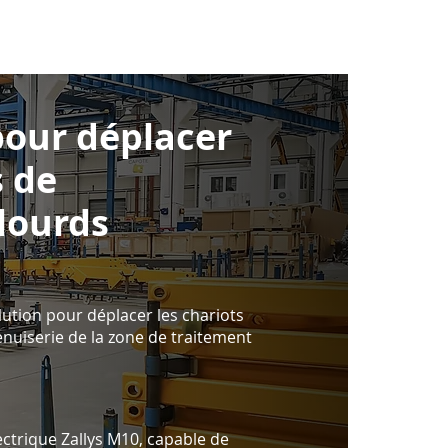
pour déplacer
s de
lourds
lution pour déplacer les chariots
nuiserie de la zone de traitement
ectrique Zallys M10, capable de