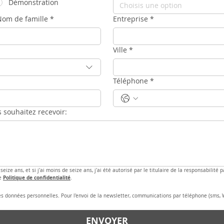
Démonstration
Choisis une option
Nom de famille
*
Entreprise
*
Ville
*
Téléphone
*
s souhaitez recevoir:
 seize ans, et si j'ai moins de seize ans, j'ai été autorisé par le titulaire de la responsabilité
Politique de confidentialité
e 
.
es données personnelles. Pour l'envoi de la newsletter, communications par téléphone (sms, 
ENVOYER