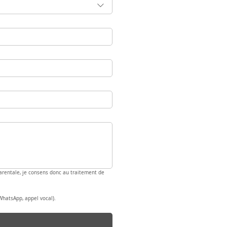
 parentale, je consens donc au traitement de 
WhatsApp, appel vocal).