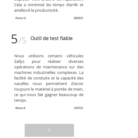
Cela a minimisé les temps d’arrêt et
amélioré la productivité.
Patrice G.
30/03/23
5
/5
Outil de test fiable
Nous utilisons certains véhicules
Zallys pour réaliser diverses
opérations de maintenance sur des
machines industrielles complexes. La
facilité de conduite et la capacité des
nacelles nous permettent d'avoir
toujours le matériel à portée de main,
ce qui nous fait gagner beaucoup de
temps.
Maxim A.
12/07/23