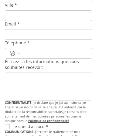
Ville
*
Email
*
Téléphone
*
Écrivez ici les informations que vous
souhaitez recevoir:
CONFIDENTIALITÉ: 
Je déclare que je j'ai au moins seize 
ans, et si j'ai moins de seize ans, j'ai été autorisé par le 
titulaire de la responsabilité parentale, je consens donc 
au traitement de mes données personnelles comme 
Politique de confidentialité
indiqué dans le 
.
Je suis d'accord
*
COMMUNICATIONS: 
J'accepte le traitement de mes 