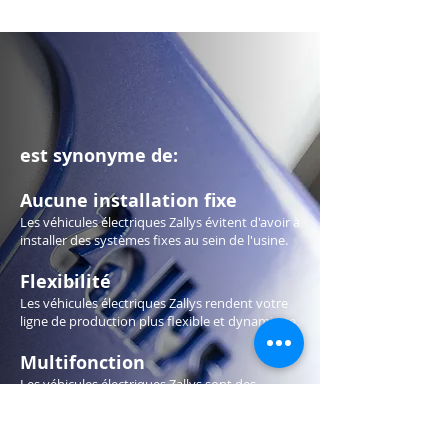
est synonyme de:
Aucune installation fixe
Les véhicules électriques Zallys évitent d'avoir à
installer des systèmes fixes au sein de l'usine.
Flexibilité
Les véhicules électriques Zallys rendent votre
ligne de production plus flexible et dynamique.
Multifonction
Les véhicules électriques Zallys sont des
produits multifonctionnels que vous pouvez
utiliser dans différents départements. de votre
entreprise.