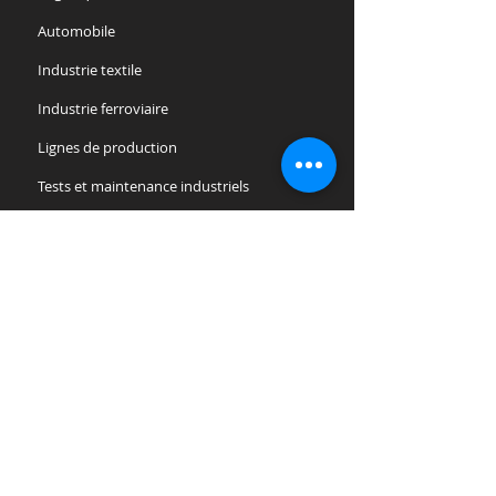
Automobile
Industrie textile
Industrie ferroviaire
Lignes de production
Tests et maintenance industriels
Industrie chimique et pharmaceutique
Industrie alimentaire
Industrie du verre
Industrie métallurgique
Menuiseries et Peintures
Logistique des déchets
Construction