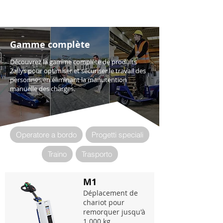
Gamme complète
Découvrez la gamme complète de produits
Zallys pour optimiser et sécuriser le travail des
personnes en éliminant la manutention
manuelle des charges.
Operatore a bordo
Progetti speciali
Traino
Trasporto
M1
Déplacement de
chariot pour
remorquer jusqu'à
1.000 kg