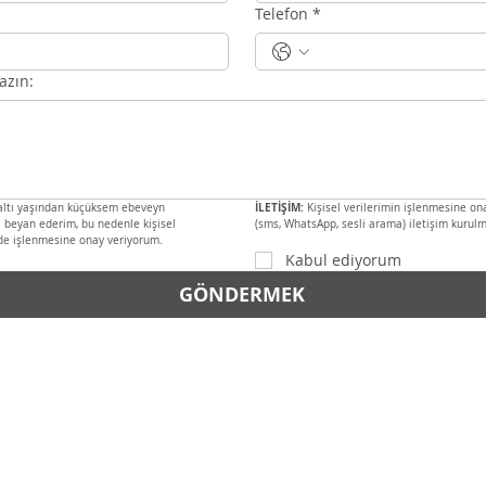
Telefon
*
azın:
İLETİŞİM:
altı yaşından küçüksem ebeveyn 
 Kişisel verilerimin işlenmesine on
i beyan ederim, bu nedenle kişisel 
(sms, WhatsApp, sesli arama) iletişim kurulm
ilde işlenmesine onay veriyorum.
Kabul ediyorum
GÖNDERMEK