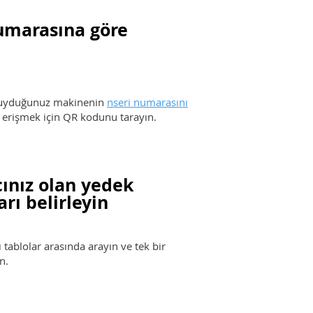
umarasına göre
 duyduğunuz makinenin
n
seri numarasını
ra erişmek için QR kodunu tarayın.
cınız olan yedek
arı belirleyin
ı tablolar arasında arayın ve tek bir
n.