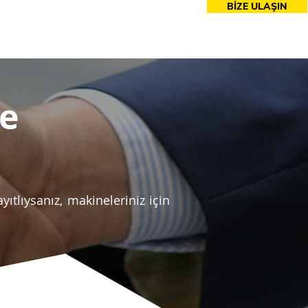
BİZE ULAŞIN
esuarlar
me
ıtlıysanız, makineleriniz için