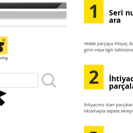
1
Seri n
ara
Yedek parçaya ihtiyaç
girin veya ilgili tablola
2
İhtiya
parçal
İhtiyacınız olan parçalar
tıklamayla sepete ekleyi