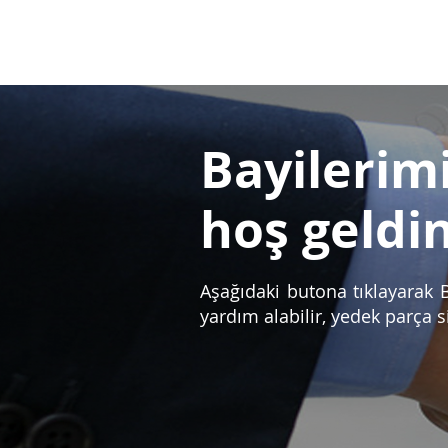
Ana Say
Bayilerim
hoş geldin
Aşağıdaki butona tıklayarak B
yardım alabilir, yedek parça si