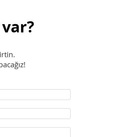
 var?
rtin.
pacağız!