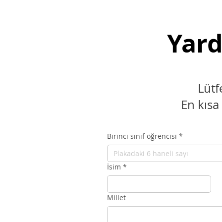
Yard
Lütf
En kısa
Birinci sınıf öğrencisi
*
İsim
*
Millet