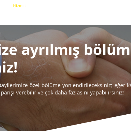
Hizmet
Bayi Olun
Blog
fa
Şirket
Sektörler
Ürünler
Aks
ize ayrılmış bölü
iz!
ayilerimize özel bölüme yönlendirileceksiniz; eğer kay
parişi verebilir ve çok daha fazlasını yapabilirsiniz!