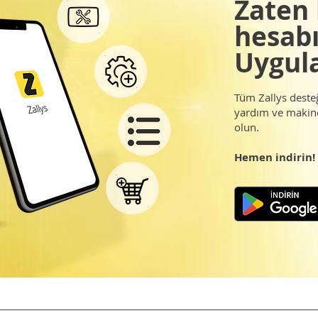
Zaten 
hesabı
Uygula
Tüm Zallys desteğ
yardım ve makine
olun.
Hemen indirin!