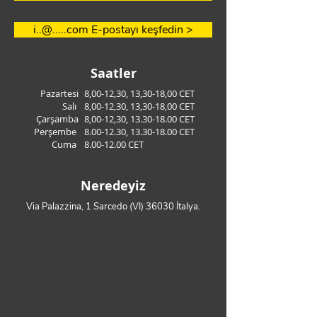
i..@.....com E-postayı keşfedin >
Saatler
Pazartesi
8,00-12,30, 13,30-18,00 CET
Salı
8,00-12,30, 13,30-18,00 CET
Çarşamba
8,00-12,30,
13.30-18.00
CET
Perşembe
8.00-12.30
,
13.30-18.00
CET
Cuma
8.00-12.00
CET
Neredeyiz
Via Palazzina, 1 Sarcedo (VI) 36030 İtalya.