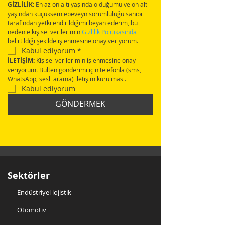
GİZLİLİK:
 En az on altı yaşında olduğumu ve on altı 
yaşından küçüksem ebeveyn sorumluluğu sahibi 
tarafından yetkilendirildiğimi beyan ederim, bu 
nedenle kişisel verilerimin 
Gizlilik Politikasında
belirtildiği şekilde işlenmesine onay veriyorum.
Kabul ediyorum
*
İLETİŞİM:
 Kişisel verilerimin işlenmesine onay 
veriyorum. Bülten gönderimi için telefonla (sms, 
WhatsApp, sesli arama) iletişim kurulması.
Kabul ediyorum
GÖNDERMEK
Sektörler
Endüstriyel lojistik
Otomotiv