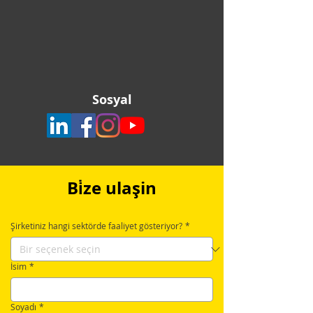
Sosyal
Bi̇ze ulaşin
Şirketiniz hangi sektörde faaliyet gösteriyor?
*
İsim
*
Soyadı
*