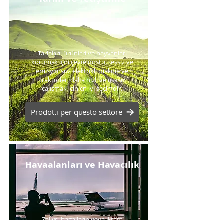
Tarlaları, ürünleri ve hayvanları
korumak için çevre dostu, sessiz ve
emisyonsuz elektrikli makine ve
traktörler, daha hızlı ve risksiz
çalışmak için en iyi seçimdir.
Prodotti per questo settore
Havaalanları ve Havacılık
Zallys, bagajların veya ikram