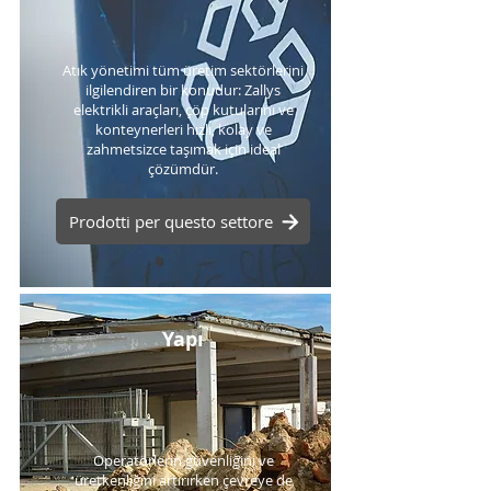
Atık yönetimi tüm üretim sektörlerini
ilgilendiren bir konudur: Zallys
elektrikli araçları, çöp kutularını ve
konteynerleri hızlı, kolay ve
zahmetsizce taşımak için ideal
çözümdür.
Prodotti per questo settore
Yapı
Operatörlerin güvenliğini ve
üretkenliğini artırırken çevreye de