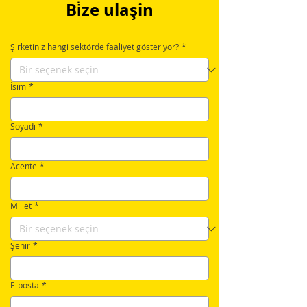
Bi̇ze ulaşin
Şirketiniz hangi sektörde faaliyet gösteriyor?
*
İsim
*
Soyadı
*
Acente
*
Millet
*
Şehir
*
E-posta
*