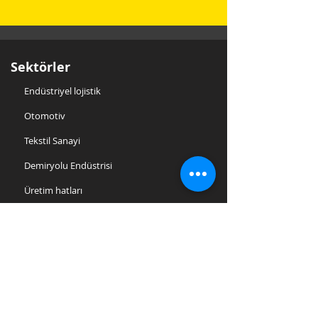
Sektörler
Endüstriyel lojistik
Otomotiv
Tekstil Sanayi
Demiryolu Endüstrisi
Üretim hatları
Test ve Bakım
Kimya ve ilaç endüstrisi
Gıda Endüstrisi
Cam endüstrisi
Metalurji endüstrisi