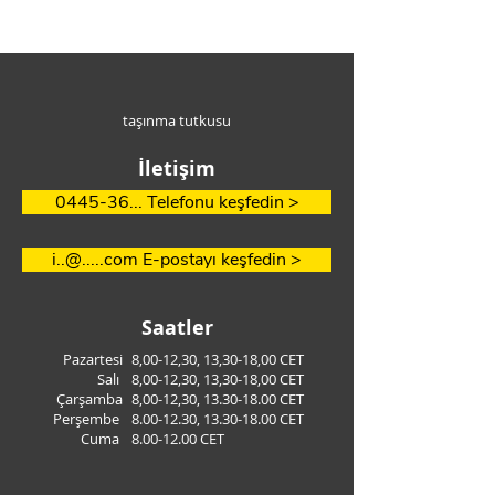
taşınma tutkusu
İletişim
0445-36... Telefonu keşfedin >
i..@.....com E-postayı keşfedin >
Saatler
Pazartesi
8,00-12,30, 13,30-18,00 CET
Salı
8,00-12,30, 13,30-18,00 CET
Çarşamba
8,00-12,30,
13.30-18.00
CET
Perşembe
8.00-12.30
,
13.30-18.00
CET
Cuma
8.00-12.00
CET