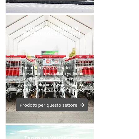
Süpermarketler ve
perakende zincirleri
Operatörlü Zallys traktörleri, depo
hareketlerinin ve malların yerlerinin
değiştirilmesinin hızlanmasına
yardımcı oluyor ve ayrıca toplama
operasyonları için de kullanışlı oluyor.
Prodotti per questo settore
Tarım ve Yetiştirme