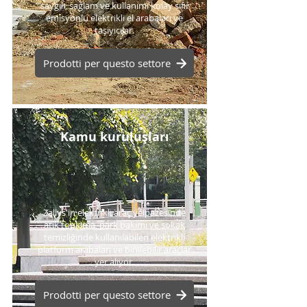
saygılı, sağlam ve kullanımı kolay sıfır
emisyonlu elektrikli el arabaları ve
taşıyıcılar.
Prodotti per questo settore
Kamu kuruluşları
Zallys'in elektrikli araç yelpazesinde
atık toplama, park bakımı ve sokak
temizliğinde kullanılabilen elektrikli
platform arabaları ve binilebilir araçlar
yer alıyor.
Prodotti per questo settore