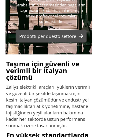
arabalarının taşınmasından bagajların
taşınmasına kadar havaalanları için
en iyi profesyonel çözümleri
sunmaktadır.
Prodotti per questo settore
Taşıma için güvenli ve
verimli bir İtalyan
çözümü
Zallys elektrikli araçları, yüklerin verimli
ve güvenli bir şekilde taşınması için
kesin İtalyan çözümüdür ve endüstriyel
taşımacılıktan atık yönetimine, hastane
lojistiğinden yeşil alanların bakımına
kadar her sektörde üstün performans
sunmak üzere tasarlanmıştır.
En yüksek standartlarda