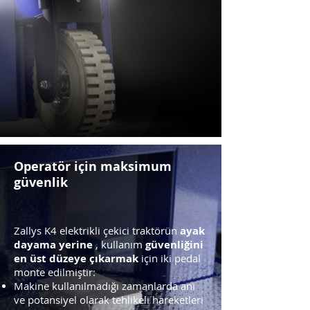
Operatör için maksimum
güvenlik
ayak
Zallys K4 elektrikli çekici traktörün
dayama yerine
güvenliğini
, kullanım
en üst düzeye çıkarmak
için iki pedal
monte edilmiştir:
Makine kullanılmadığı zamanlarda ani
ve potansiyel olarak tehlikeli hareketleri