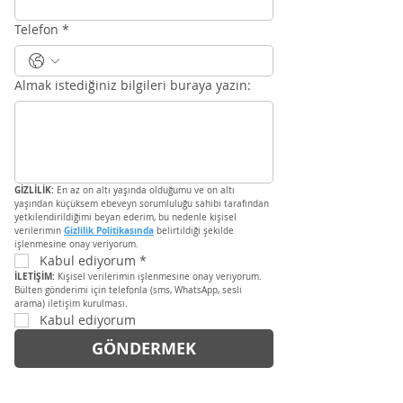
Telefon
*
Almak istediğiniz bilgileri buraya yazın:
GİZLİLİK:
 En az on altı yaşında olduğumu ve on altı 
yaşından küçüksem ebeveyn sorumluluğu sahibi tarafından 
yetkilendirildiğimi beyan ederim, bu nedenle kişisel 
Gizlilik Politikasında
verilerimin 
 belirtildiği şekilde 
işlenmesine onay veriyorum.
Kabul ediyorum
*
İLETİŞİM:
 Kişisel verilerimin işlenmesine onay veriyorum. 
Bülten gönderimi için telefonla (sms, WhatsApp, sesli 
arama) iletişim kurulması.
Kabul ediyorum
GÖNDERMEK