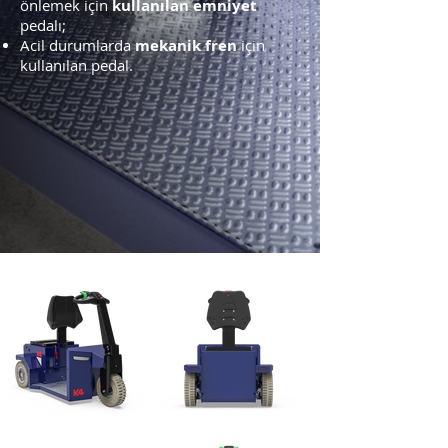
kullanılan emniyet
önlemek için
pedalı;
mekanik fren
Acil durumlarda
için
kullanılan pedal.