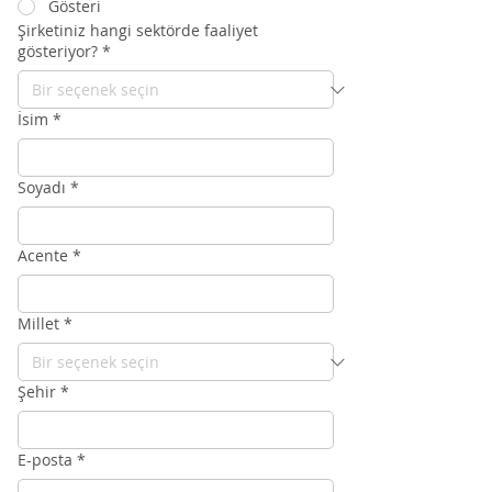
Gösteri
Şirketiniz hangi sektörde faaliyet
gösteriyor?
*
İsim
*
Soyadı
*
Acente
*
Millet
*
Şehir
*
E-posta
*