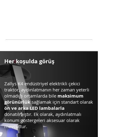
Her koşulda görüş
Zallys K4 endüstriyel elektrikli çekici
traktör, aydınlatmanın her zaman yeterli
maksimum
olmadığı ortamlarda bile
görünürlük
sağlamak için standart olarak
ön ve arka LED lambalarla
donatılmıştır. Ek olarak, aydınlatmalı
konum göstergeleri aksesuar olarak
mevcuttur.