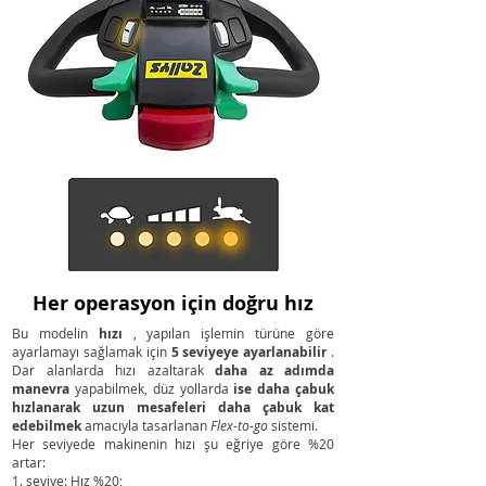
Her operasyon için doğru hız
Bu modelin
hızı
, yapılan işlemin türüne göre
ayarlamayı sağlamak için
5 seviyeye ayarlanabilir
.
Dar alanlarda hızı azaltarak
daha az adımda
manevra
yapabilmek, düz yollarda
ise daha çabuk
hızlanarak uzun mesafeleri daha çabuk kat
edebilmek
amacıyla tasarlanan
Flex-to-go
sistemi.
Her seviyede makinenin hızı şu eğriye göre %20
artar:
1. seviye: Hız %20;