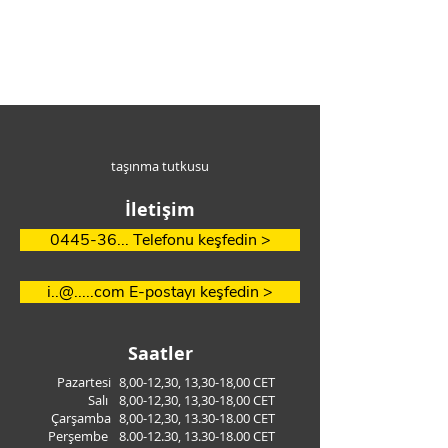
İletişim
İletişim
taşınma tutkusu
İletişim
0445-36... Telefonu keşfedin >
i..@.....com E-postayı keşfedin >
Saatler
Pazartesi
8,00-12,30, 13,30-18,00 CET
Salı
8,00-12,30, 13,30-18,00 CET
Çarşamba
8,00-12,30,
13.30-18.00
CET
Perşembe
8.00-12.30
,
13.30-18.00
CET