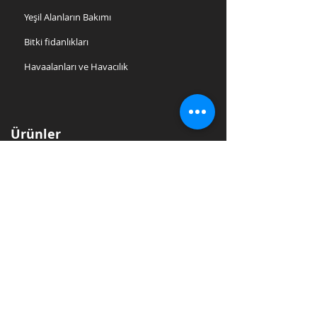
Yeşil Alanların Bakımı
Bitki fidanlıkları
Havaalanları ve Havacılık
Ürünler
Çekici
M1 - Endüstriyel elektrikli itici
M12 - Elektrikli taşıyıcı
M4 - Elektrikli el arabası taşıyıcı
M9 - Endüstriyel elektrikli çekici
M5 - Elektrikli çekici
M6.5 - Endüstriyel Elektrikli Taşıyıcı