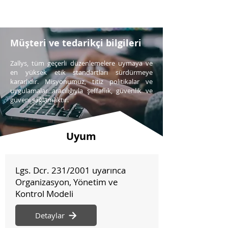
Müşteri ve tedarikçi bilgileri
Zallys, tüm geçerli düzenlemelere uymaya ve
en yüksek etik standartları sürdürmeye
kararlıdır. Misyonumuz, titiz politikalar ve
uygulamalar aracılığıyla şeffaflık, güvenlik ve
güveni sağlamaktır.
Uyum
Lgs. Dcr. 231/2001 uyarınca
Organizasyon, Yönetim ve
Kontrol Modeli
Detaylar