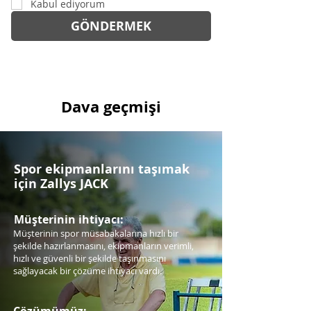
Kabul ediyorum
GÖNDERMEK
Dava geçmişi
Spor ekipmanlarını taşımak
için Zallys JACK
Müşterinin ihtiyacı:
Müşterinin spor müsabakalarına hızlı bir
şekilde hazırlanmasını, ekipmanların verimli,
hızlı ve güvenli bir şekilde taşınmasını
sağlayacak bir çözüme ihtiyacı vardı.