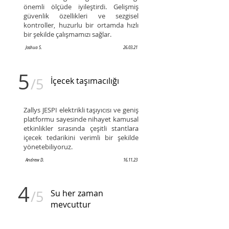
önemli ölçüde iyileştirdi. Gelişmiş
güvenlik özellikleri ve sezgisel
kontroller, huzurlu bir ortamda hızlı
bir şekilde çalışmamızı sağlar.
Joshua S.
26.03.21
5
/5
İçecek taşımacılığı
Zallys JESPI elektrikli taşıyıcısı ve geniş
platformu sayesinde nihayet kamusal
etkinlikler sırasında çeşitli stantlara
içecek tedarikini verimli bir şekilde
yönetebiliyoruz.
Andrew D.
16.11.23
4
/5
Su her zaman
mevcuttur