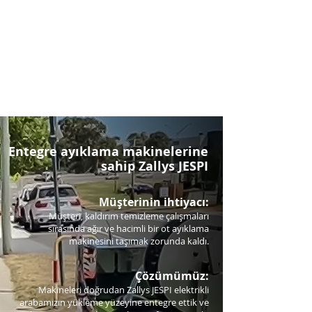
Entegre ayıklama makinelerine
sahip Zallys JESPI
Müşterinin ihtiyacı:
Müşteri, kaldırım temizleme çalışmaları
sırasında ağır ve hacimli bir ot ayıklama
makinesini taşımak zorunda kaldı.
Çözümümüz:
Makineleri doğrudan Zallys JESPI elektrikli
arabamızın yükleme yüzeyine entegre ettik ve