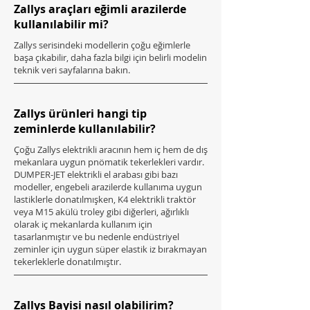
Zallys araçları eğimli arazilerde
kullanılabilir mi?
Zallys serisindeki modellerin çoğu eğimlerle
başa çıkabilir, daha fazla bilgi için belirli modelin
teknik veri sayfalarına bakın.
Zallys ürünleri hangi tip
zeminlerde kullanılabilir?
Çoğu Zallys elektrikli aracının hem iç hem de dış
mekanlara uygun pnömatik tekerlekleri vardır.
DUMPER-JET elektrikli el arabası gibi bazı
modeller, engebeli arazilerde kullanıma uygun
lastiklerle donatılmışken, K4 elektrikli traktör
veya M15 akülü troley gibi diğerleri, ağırlıklı
olarak iç mekanlarda kullanım için
tasarlanmıştır ve bu nedenle endüstriyel
zeminler için uygun süper elastik iz bırakmayan
tekerleklerle donatılmıştır.
Zallys Bayisi nasıl olabilirim?