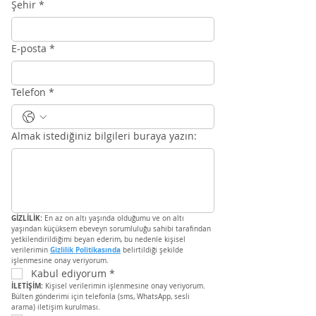
Şehir
*
E-posta
*
Telefon
*
Almak istediğiniz bilgileri buraya yazın:
GİZLİLİK:
 En az on altı yaşında olduğumu ve on altı 
yaşından küçüksem ebeveyn sorumluluğu sahibi tarafından 
yetkilendirildiğimi beyan ederim, bu nedenle kişisel 
Gizlilik Politikasında
verilerimin 
 belirtildiği şekilde 
işlenmesine onay veriyorum.
Kabul ediyorum
*
İLETİŞİM:
 Kişisel verilerimin işlenmesine onay veriyorum. 
Bülten gönderimi için telefonla (sms, WhatsApp, sesli 
arama) iletişim kurulması.