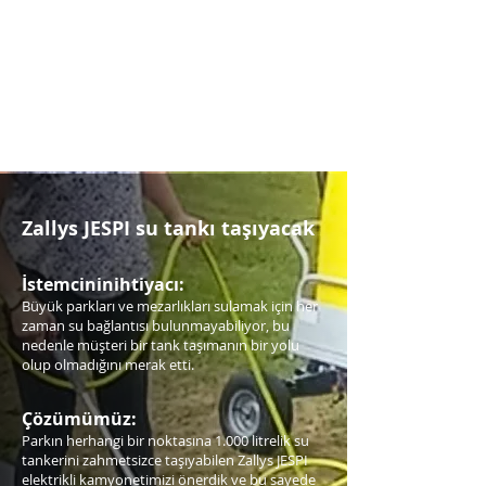
Zallys JESPI su tankı taşıyacak
İstemcinin
ihtiyacı:
Büyük parkları ve mezarlıkları sulamak için her
zaman su bağlantısı bulunmayabiliyor, bu
nedenle müşteri bir tank taşımanın bir yolu
olup olmadığını merak etti.
Çözümümüz:
Parkın herhangi bir noktasına 1.000 litrelik su
tankerini zahmetsizce taşıyabilen Zallys JESPI
elektrikli kamyonetimizi önerdik ve bu sayede