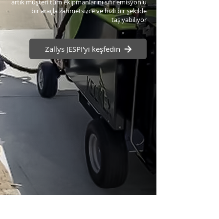
artık müşteri tüm ekipmanlarını sıfır emisyonlu
bir araçla zahmetsizce ve hızlı bir şekilde
taşıyabiliyor
Zallys JESPI'yi keşfedin