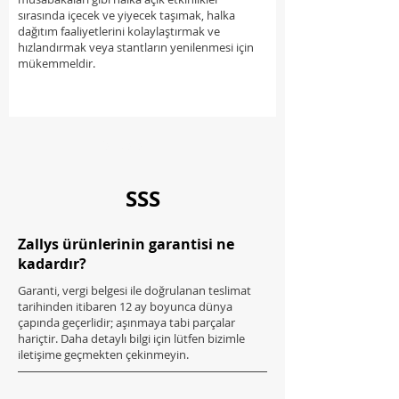
sırasında içecek ve yiyecek taşımak, halka
dağıtım faaliyetlerini kolaylaştırmak ve
hızlandırmak veya stantların yenilenmesi için
mükemmeldir.
Carica altre
SSS
Zallys ürünlerinin garantisi ne
kadardır?
Garanti, vergi belgesi ile doğrulanan teslimat
tarihinden itibaren 12 ay boyunca dünya
çapında geçerlidir; aşınmaya tabi parçalar
hariçtir. Daha detaylı bilgi için lütfen bizimle
iletişime geçmekten çekinmeyin.