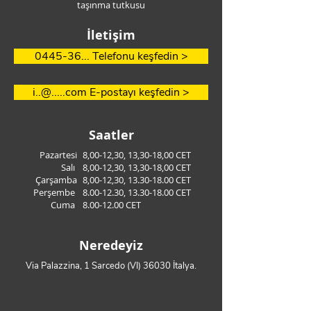
taşınma tutkusu
İletişim
0445-36... Telefonu keşfedin >
i..@.....com E-postayı keşfedin >
Saatler
Pazartesi
8,00-12,30, 13,30-18,00 CET
Salı
8,00-12,30, 13,30-18,00 CET
Çarşamba
8,00-12,30,
13.30-18.00
CET
Perşembe
8.00-12.30
,
13.30-18.00
CET
Cuma
8.00-12.00
CET
Neredeyiz
Via Palazzina, 1 Sarcedo (VI) 36030 İtalya.