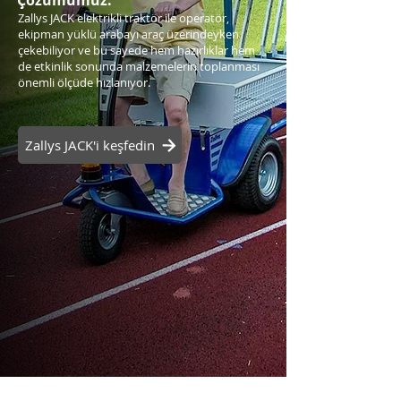
Çözümümüz:
Zallys JACK elektrikli traktör ile operatör,
ekipman yüklü arabayı araç üzerindeyken
çekebiliyor ve bu sayede hem hazırlıklar hem
de etkinlik sonunda malzemelerin toplanması
önemli ölçüde hızlanıyor.
Zallys JACK'i keşfedin