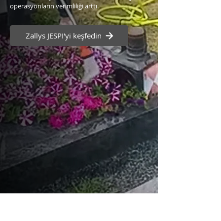
operasyonların verimliliği arttı.
Zallys JESPI'yi keşfedin