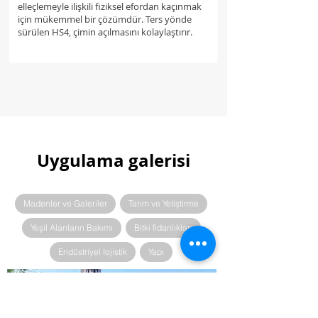
elleçlemeyle ilişkili fiziksel efordan kaçınmak
için mükemmel bir çözümdür. Ters yönde
sürülen HS4, çimin açılmasını kolaylaştırır.
Carica altre
Uygulama galerisi
Madenler ve Galeriler
Tarım ve Yetiştirme
Yeşil Alanların Bakımı
Bitki fidanlıkları
Endüstriyel lojistik
Yapı