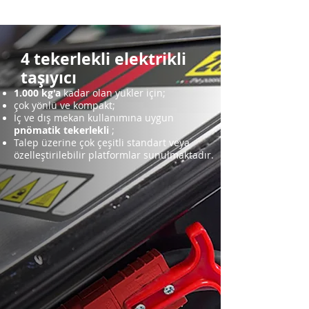
4 tekerlekli elektrikli
taşıyıcı
1.000 kg'a
kadar olan yükler için;
çok yönlü ve kompakt;
İç ve dış mekan kullanımına uygun
pnömatik tekerlekli
;
Talep üzerine çok çeşitli standart veya
özelleştirilebilir platformlar sunulmaktadır.