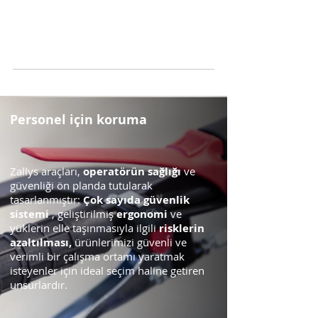
Personel için koruma
operatörün
sağlığı
Zallys araçları,
ve
güvenliği ön planda tutularak
Çok sayıda güvenlik
tasarlanmıştır:
sistemi
ergonomi
, geliştirilmiş
ve
risklerin
yüklerin elle taşınmasıyla ilgili
azaltılması,
ürünlerimizi güvenli ve
verimli bir çalışma ortamı yaratmak
isteyenler için ideal seçim haline getiren
unsurlardır.