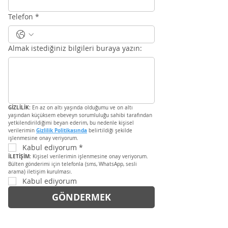
Telefon
*
Almak istediğiniz bilgileri buraya yazın:
GİZLİLİK:
 En az on altı yaşında olduğumu ve on altı 
yaşından küçüksem ebeveyn sorumluluğu sahibi tarafından 
yetkilendirildiğimi beyan ederim, bu nedenle kişisel 
Gizlilik Politikasında
verilerimin 
 belirtildiği şekilde 
işlenmesine onay veriyorum.
Kabul ediyorum
*
İLETİŞİM:
 Kişisel verilerimin işlenmesine onay veriyorum. 
Bülten gönderimi için telefonla (sms, WhatsApp, sesli 
arama) iletişim kurulması.
Kabul ediyorum
GÖNDERMEK