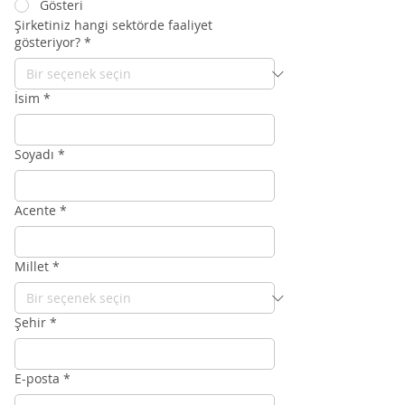
Gösteri
Şirketiniz hangi sektörde faaliyet
gösteriyor?
*
İsim
*
Soyadı
*
Acente
*
Millet
*
Şehir
*
E-posta
*