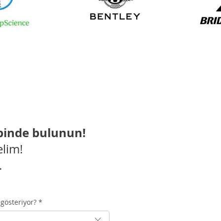
ebinde bulunun!
elim!
.
 gösteriyor?
*